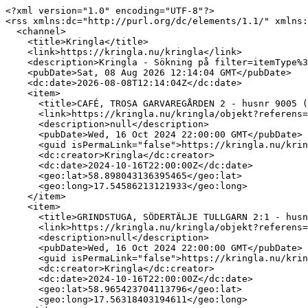
<?xml version="1.0" encoding="UTF-8"?>
<rss xmlns:dc="http://purl.org/dc/elements/1.1/" xmlns:geo="http://www.w3.org/2003/01/geo/wgs84_pos#" version="2.0">
  <channel>
    <title>Kringla</title>
    <link>https://kringla.nu/kringla</link>
    <description>Kringla - Sökning på filter=itemType%3Dbyggnad&amp;filter=province%3Ds%C3%B6</description>
    <pubDate>Sat, 08 Aug 2026 12:14:04 GMT</pubDate>
    <dc:date>2026-08-08T12:14:04Z</dc:date>
    <item>
      <title>CAFÉ, TROSA GARVAREGÅRDEN 2 - husnr 9005 (Bebyggelse - byggnad)</title>
      <link>https://kringla.nu/kringla/objekt?referens=raa%2Fbbrb%2F21420000049343</link>
      <description>null</description>
      <pubDate>Wed, 16 Oct 2024 22:00:00 GMT</pubDate>
      <guid isPermaLink="false">https://kringla.nu/kringla/objekt?referens=raa%2Fbbrb%2F21420000049343</guid>
      <dc:creator>Kringla</dc:creator>
      <dc:date>2024-10-16T22:00:00Z</dc:date>
      <geo:lat>58.898043136395465</geo:lat>
      <geo:long>17.54586213121933</geo:long>
    </item>
    <item>
      <title>GRINDSTUGA, SÖDERTÄLJE TULLGARN 2:1 - husnr 19 (Bebyggelse - byggnad)</title>
      <link>https://kringla.nu/kringla/objekt?referens=raa%2Fbbr%2F21400000356308</link>
      <description>null</description>
      <pubDate>Wed, 16 Oct 2024 22:00:00 GMT</pubDate>
      <guid isPermaLink="false">https://kringla.nu/kringla/objekt?referens=raa%2Fbbr%2F21400000356308</guid>
      <dc:creator>Kringla</dc:creator>
      <dc:date>2024-10-16T22:00:00Z</dc:date>
      <geo:lat>58.965423704113796</geo:lat>
      <geo:long>17.56318403194611</geo:long>
    </item>
    <item>
      <title>Paviljongen, NACKA SICKLAÖN 90:1 - husnr 6 (Bebyggelse - byggnad)</title>
      <link>https://kringla.nu/kringla/objekt?referens=raa%2Fbbrb%2F21420000052181</link>
      <description />
      <pubDate>Wed, 16 Oct 2024 22:00:00 GMT</pubDate>
      <guid isPermaLink="false">https://kringla.nu/kringla/objekt?referens=raa%2Fbbrb%2F21420000052181</guid>
      <dc:creator>Kringla</dc:creator>
      <dc:date>2024-10-16T22:00:00Z</dc:date>
      <geo:lat>59.31014211379965</geo:lat>
      <geo:long>18.12918751001987</geo:long>
    </item>
    <item>
      <title>EKONOMIBYGGNAD, GNESTA ÄLGHAMMAR 1:2 - husnr 82 (Bebyggelse - byggnad)</title>
      <link>https://kringla.nu/kringla/objekt?referens=raa%2Fbbr%2F21400000695660</link>
      <description>null</description>
      <pubDate>Wed, 16 Oct 2024 22:00:00 GMT</pubDate>
      <guid isPermaLink="false">https://kringla.nu/kringla/objekt?referens=raa%2Fbbr%2F21400000695660</guid>
      <dc:creator>Kringla</dc:creator>
      <dc:date>2024-10-16T22:00:00Z</dc:date>
      <geo:lat>59.060222389083556</geo:lat>
      <geo:long>17.077134742910157</geo:long>
    </item>
    <item>
      <title>Trädgårdsmästarbostaden, STRÄNGNÄS GRIPSHOLM 4:109 - husnr 4 (Bebyggelse - byggnad)</title>
      <link>https://kringla.nu/kringla/objekt?referens=raa%2Fbbr%2F21000001474408</link>
      <description />
      <pubDate>Wed, 16 Oct 2024 22:00:00 GMT</pubDate>
      <guid isPermaLink="false">https://kringla.nu/kringla/objekt?referens=raa%2Fbbr%2F21000001474408</guid>
      <dc:creator>Kringla</dc:creator>
      <dc:date>2024-10-16T22:00:00Z</dc:date>
      <geo:lat>59.259314273305115</geo:lat>
      <geo:long>17.213072282418608</geo:long>
    </item>
    <item>
      <title>ARBETARBOSTAD, KATRINEHOLM KLASTORP 3:1 - husnr 46 (Bebyggelse - byggnad)</title>
      <link>https://kringla.nu/kringla/objekt?referens=raa%2Fbbr%2F21400000426836</link>
      <description />
      <pubDate>Wed, 16 Oct 2024 22:00:00 GMT</pubDate>
      <guid isPermaLink="false">https://kringla.nu/kringla/objekt?referens=raa%2Fbbr%2F21400000426836</guid>
      <dc:creator>Kringla</dc:creator>
      <dc:date>2024-10-16T22:00:00Z</dc:date>
      <geo:lat>58.96393417135755</geo:lat>
      <geo:long>16.126307247168633</geo:long>
    </item>
    <item>
      <title>TORSHÄLLA KVARN, ESKILSTUNA MJÖLNAREN 1 - husnr 1 (Bebyggelse - byggnad)</title>
      <link>https://kringla.nu/kringla/objekt?referens=raa%2Fbbr%2F21400000579116</link>
      <description>Den ca 22 meter långa, 14 meter breda och 12 meter höga kvarnbyggnaden har en stomme av tegel med ca en meter tjocka ytterväggar. Fasaderna är slammade i gulbeige färg och sadeltaket täckt med enkupigt lertegel. I fasaden finns synliga svartmålade ankarjärn. Den profilerade takgesimsen ärr vit. Fönstren är småspröjsade och vitmålade.

KÄLLA: Beslut - Byggnadsminnesförklaring samt dokumentation inför byggnadsminnesförklaring, Länsstyrelsen i Södermanlands län, 1991-01-31, Dnr 221-3639-88</description>
      <pubDate>Wed, 16 Oct 2024 22:00:00 GMT</pubDate>
      <guid isPermaLink="false">https://kringla.nu/kringla/objekt?referens=raa%2Fbbr%2F21400000579116</guid>
      <dc:creator>Kringla</dc:creator>
      <dc:date>2024-10-16T22:00:00Z</dc:date>
      <geo:lat>59.42132765276965</geo:lat>
      <geo:long>16.47078347833456</geo:long>
    </item>
    <item>
      <title>CORPS-DE-LOGI, FLEN HÄLLEFORS BRUK 1:116 - husnr 1 (Bebyggelse - byggnad)</title>
      <link>https://kringla.nu/kringla/objekt?referens=raa%2Fbbr%2F21400000580733</link>
      <description>Stora huset uppfördes under 1750-talet och hade till en början rödfärgade timmerväggar under spåntäckt tak. År 1844 lät ägaren till Hälleforsnäs bruk bygga om stora huset efter förslag från arkitekt Carl Fredrik Åbom (1817-1900). Åboms ombyggnad innebar att fasaderna kläddes med tegel i halvstens storlek, putsades och sedan avfärgades i gulrött och beige, vilket efterliknade olika sandstenskulörer. En tvåvånings tillbyggnad uppfördes vid västra gaveln och en envånings vid den östra. Byggnaden gavs en exteriör utformning i nygotik, vilket anses som tidigt. 
En i huvudsak interiör ombyggnad påbörjades 1911 efter förslag av arkitekten Ivar Tengbom (1978-1968). Vid ombyggnaden tycks planlösningen ha ändrats så att de mera representativa rummen flyttades så att man hade utsikt mot sjön och mot parken. Exteriöra förändringar innebar att takryttaren revs, upptagande av tre franska fönster samt att fasaderna avfärgades i gult och vitt.

KÄLLA: Beslut - Byggnadsminnesförklaring, Länsstyrelsen i Södermanlands län, 1992-06-09, Dnr 221-626-88</description>
      <pubDate>Wed, 16 Oct 2024 22:00:00 GMT</pubDate>
      <guid isPermaLink="false">https://kringla.nu/kringla/objekt?referens=raa%2Fbbr%2F21400000580733</guid>
      <dc:creator>Kringla</dc:creator>
      <dc:date>2024-10-16T22:00:00Z</dc:date>
      <geo:lat>59.15324327915984</geo:lat>
      <geo:long>16.48760183140239</geo:long>
    </item>
    <item>
      <title>Franciskuskapellet, STRÄNGNÄS YTTERSELÖ-ÖSTA 1:54 - husnr 1 (Bebyggelse - byggnad)</title>
      <link>https://kringla.nu/kringla/objekt?referens=raa%2Fbbrb%2F21420000014773</link>
      <description />
      <pubDate>Wed, 16 Oct 2024 22:00:00 GMT</pubDate>
      <guid isPermaLink="false">https://kringla.nu/kringla/objekt?referens=raa%2Fbbrb%2F21420000014773</guid>
      <dc:creator>Kringla</dc:creator>
      <dc:date>2024-10-16T22:00:00Z</dc:date>
      <geo:lat>59.36577827413223</geo:lat>
      <geo:long>17.210380390226685</geo:long>
    </item>
    <item>
      <title>Klockstapel, NYKÖPING NYKYRKA 1:1 - husnr 9002 (Bebyggelse - byggnad)</title>
      <link>https://kringla.nu/kringla/objekt?referens=raa%2Fbbrb%2F21420000041115</link>
      <description />
      <pubDate>Wed, 16 Oct 2024 22:00:00 GMT</pubDate>
      <guid isPermaLink="false">https://kringla.nu/kringla/objekt?referens=raa%2Fbbrb%2F21420000041115</guid>
      <dc:creator>Kringla</dc:creator>
      <dc:date>2024-10-16T22:00:00Z</dc:date>
      <geo:lat>58.830929031037115</geo:lat>
      <geo:long>16.74526182279364</geo:long>
    </item>
    <item>
      <title>Västra vallen, NYKÖPING NYKÖPINGSHUS 1 - husnr 9003 (Bebyggelse - byggnad)</title>
      <link>https://kringla.nu/kringla/objekt?referens=raa%2Fbbrb%2F21420000050827</link>
      <description />
      <pubDate>Wed, 16 Oct 2024 22:00:00 GMT</pubDate>
      <guid isPermaLink="false">https://kringla.nu/kringla/objekt?referens=raa%2Fbbrb%2F21420000050827</guid>
      <dc:creator>Kringla</dc:creator>
      <dc:date>2024-10-16T22:00:00Z</dc:date>
      <geo:lat>58.74788116787119</geo:lat>
      <geo:long>17.00995583542703</geo:long>
    </item>
    <item>
      <title>Köksflygeln, NACKA SICKLAÖN 90:1 - husnr 8 (Bebyggelse - byggnad)</title>
      <link>https://kringla.nu/kringla/objekt?referens=raa%2Fbbrb%2F21420000052183</link>
      <description />
      <pubDate>Wed, 16 Oct 2024 22:00:00 GMT</pubDate>
      <guid isPermaLink="false">https://kringla.nu/kringla/objekt?referens=raa%2Fbbrb%2F21420000052183</guid>
      <dc:creator>Kringla</dc:creator>
      <dc:date>2024-10-16T22:00:00Z</dc:date>
      <geo:lat>59.30987973048837</geo:lat>
      <geo:long>18.130970376857594</geo:long>
    </item>
    <item>
      <title>BJÖRNLUNDA GRAVKAPELL, GNESTA BJÖRNLUNDAGÅRDEN 5:8 - husnr 3 (Bebyggelse - byggnad)</title>
      <link>https://kringla.nu/kringla/objekt?referens=raa%2Fbbrb%2F21420000041015</link>
      <description />
      <pubDate>Wed, 16 Oct 2024 22:00:00 GMT</pubDate>
      <guid isPermaLink="false">https://kringla.nu/kringla/objekt?referens=raa%2Fbbrb%2F21420000041015</guid>
      <dc:creator>Kringla</dc:creator>
      <dc:date>2024-10-16T22:00:00Z</dc:date>
      <geo:lat>59.073308684756775</geo:lat>
      <geo:long>17.145708915735103</geo:long>
    </item>
    <item>
      <title>Lysplats, NYNÄSHAMN LANDSORT 1:1 - husnr 9017 (Bebyggelse - byggnad)</title>
      <link>https://kringla.nu/kringla/objekt?referens=raa%2Fbbr%2F21000001469020</link>
      <description />
      <pubDate>Wed, 16 Oct 2024 22:00:00 GMT</pubDate>
      <guid isPermaLink="false">https://kringla.nu/kringla/objekt?referens=raa%2Fbbr%2F21000001469020</guid>
      <dc:creator>Kringla</dc:creator>
      <dc:date>2024-10-16T22:00:00Z</dc:date>
      <geo:lat>58.73984482460351</geo:lat>
      <geo:long>17.864250723446432</geo:long>
    </item>
    <item