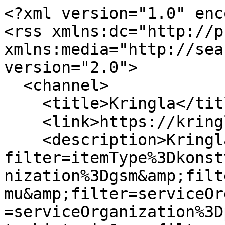
<?xml version="1.0" enc
<rss xmlns:dc="http://p
xmlns:media="http://sea
version="2.0">

  <channel>

    <title>Kringla</title>

    <link>https://kringla.nu/kringla</link>

    <description>Kringla - Sökning på 
filter=itemType%3Dkonst
nization%3Dgsm&amp;filt
mu&amp;filter=serviceOr
=serviceOrganization%3D