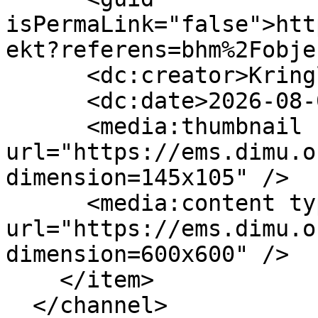
isPermaLink="false">htt
ekt?referens=bhm%2Fobje
      <dc:creator>Kringla</dc:creator>

      <dc:date>2026-08-02T22:00:00Z</dc:date>

      <media:thumbnail 
url="https://ems.dimu.o
dimension=145x105" />

      <media:content type="image/jpeg" 
url="https://ems.dimu.o
dimension=600x600" />

    </item>

  </channel>
