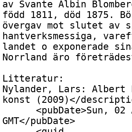
av Svante Albin Blomber
född 1811, död 1875. Bö
övergav mot slutet av s
hantverksmessiga, varef
landet o exponerade sin
Norrland äro företrädes
Litteratur:

Nylander, Lars: Albert 
konst (2009)</descriptio
      <pubDate>Sun, 02 Aug 2026 22:00:00 
GMT</pubDate>

      <guid 