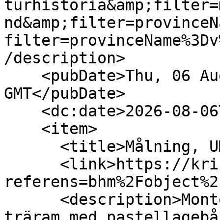
turhistoria&amp;filter=
nd&amp;filter=provinceN
filter=provinceName%3Dv
/description>

    <pubDate>Thu, 06 Aug 2026 15:50:33 
GMT</pubDate>

    <dc:date>2026-08-06T15:50:33Z</dc:date>

    <item>

      <title>Målning, UM000879 (Object)</title>

      <link>https://kringla.nu/kringla/objekt?
referens=bhm%2Fobject%2
      <description>Montering: Ram, bronserad 
träram med pastellagebå