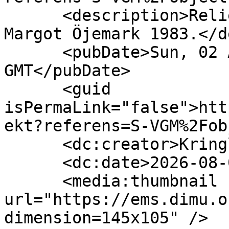
      <description>Relief i stengods "Orosvind" av 
Margot Öjemark 1983.</d
      <pubDate>Sun, 02 Aug 2026 22:00:00 
GMT</pubDate>

      <guid 
isPermaLink="false">htt
ekt?referens=S-VGM%2Fob
      <dc:creator>Kringla</dc:creator>

      <dc:date>2026-08-02T22:00:00Z</dc:date>

      <media:thumbnail 
url="https://ems.dimu.o
dimension=145x105" />
