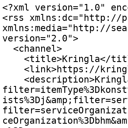
<?xml version="1.0" enc
<rss xmlns:dc="http://p
xmlns:media="http://sea
version="2.0">

  <channel>

    <title>Kringla</title>

    <link>https://kringla.nu/kringla</link>

    <description>Kringla - Sökning på 
filter=itemType%3Dkonst
ists%3Dj&amp;filter=ser
filter=serviceOrganizat
ceOrganization%3Dbhm&am