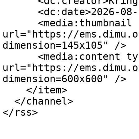
      <dc:creator>Kringla</dc:creator>

      <dc:date>2026-08-02T22:00:00Z</dc:date>

      <media:thumbnail 
url="https://ems.dimu.o
dimension=145x105" />

      <media:content type="image/jpeg" 
url="https://ems.dimu.o
dimension=600x600" />

    </item>

  </channel>

</rss>
