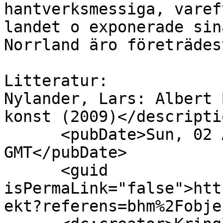
hantverksmessiga, varef
landet o exponerade sin
Norrland äro företrädes
Litteratur:

Nylander, Lars: Albert 
konst (2009)</descriptio
      <pubDate>Sun, 02 Aug 2026 22:00:00 
GMT</pubDate>

      <guid 
isPermaLink="false">htt
ekt?referens=bhm%2Fobje