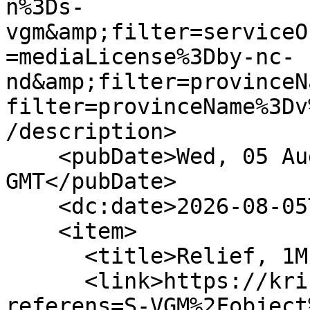
n%3Ds-
vgm&amp;filter=serviceO
=mediaLicense%3Dby-nc-
nd&amp;filter=provinceN
filter=provinceName%3Dv
/description>

    <pubDate>Wed, 05 Aug 2026 23:17:34 
GMT</pubDate>

    <dc:date>2026-08-05T23:17:34Z</dc:date>

    <item>

      <title>Relief, 1M16-96894 (Object)</title>

      <link>https://kringla.nu/kringla/objekt?
referens=S-VGM%2Fobject