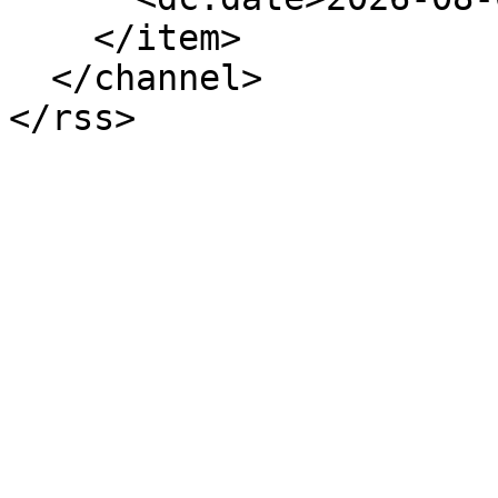
    </item>

  </channel>

</rss>
