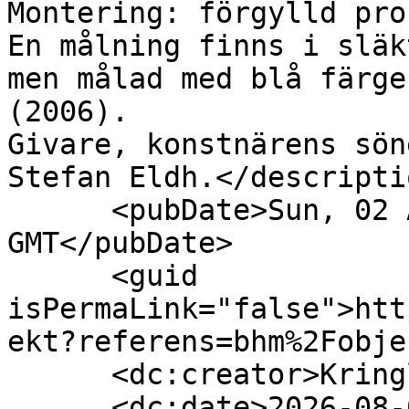
Montering: förgylld pro
En målning finns i släk
men målad med blå färge
(2006). 

Givare, konstnärens sön
Stefan Eldh.</descriptio
      <pubDate>Sun, 02 Aug 2026 22:00:00 
GMT</pubDate>

      <guid 
isPermaLink="false">htt
ekt?referens=bhm%2Fobje
      <dc:creator>Kringla</dc:creator>

      <dc:date>2026-08-02T22:00:00Z</dc:date>
