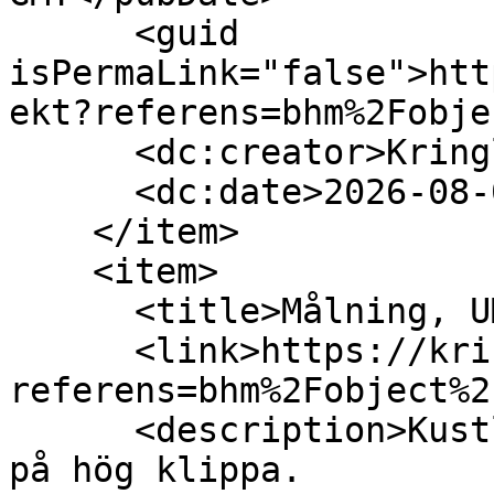
      <guid 
isPermaLink="false">htt
ekt?referens=bhm%2Fobje
      <dc:creator>Kringla</dc:creator>

      <dc:date>2026-08-02T22:00:00Z</dc:date>

    </item>

    <item>

      <title>Målning, UM025680 (Object)</title>

      <link>https://kringla.nu/kringla/objekt?
referens=bhm%2Fobject%2
      <description>Kustlandskap med tre personer 
på hög klippa. 
