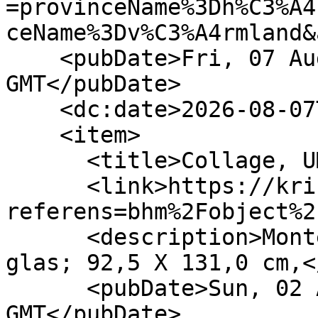
=provinceName%3Dh%C3%A4
ceName%3Dv%C3%A4rmland&
    <pubDate>Fri, 07 Aug 2026 16:38:36 
GMT</pubDate>

    <dc:date>2026-08-07T16:38:36Z</dc:date>

    <item>

      <title>Collage, UM025438 (Object)</title>

      <link>https://kringla.nu/kringla/objekt?
referens=bhm%2Fobject%2
      <description>Montering/ram: Vitmålad träram, 
glas; 92,5 X 131,0 cm,<
      <pubDate>Sun, 02 Aug 2026 22:00:00 
GMT</pubDate>
