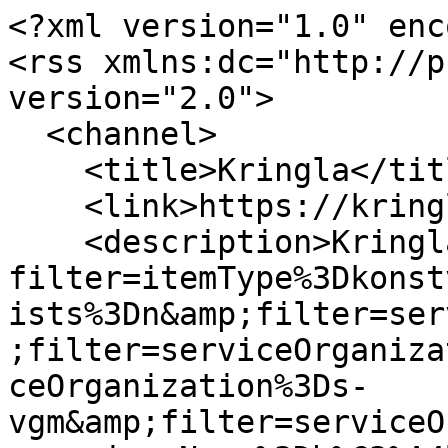
<?xml version="1.0" enc
<rss xmlns:dc="http://p
version="2.0">

  <channel>

    <title>Kringla</title>

    <link>https://kringla.nu/kringla</link>

    <description>Kringla - Sökning på 
filter=itemType%3Dkonst
ists%3Dn&amp;filter=ser
;filter=serviceOrganiza
ceOrganization%3Ds-
vgm&amp;filter=serviceO