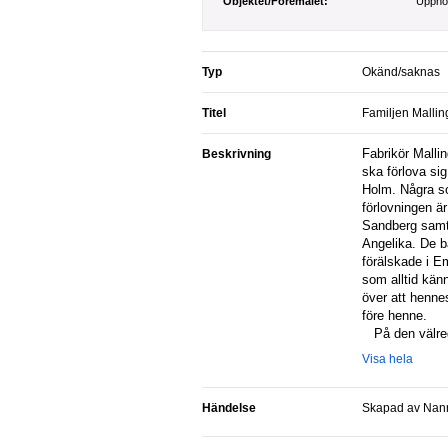
Objektet/Föremålet:
Upph
Typ
Okänd/saknas
Titel
Familjen Malling
Fabrikör Mallings vackra dotter Emilie
Beskrivning
ska förlova sig
Holm. Några s
förlovningen ä
Sandberg samt
Angelika. De b
förälskade i E
som alltid känn
över att henne
före henne.
På den välreg
Visa hela
Händelse
Skapad av Nan