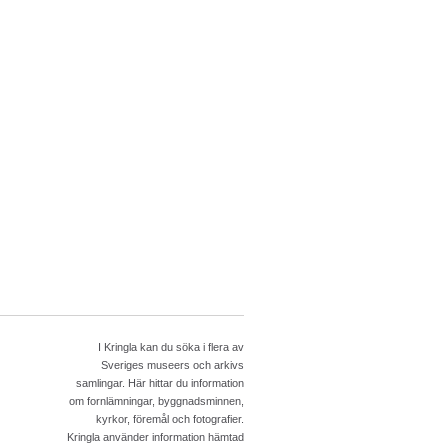
I Kringla kan du söka i flera av
Sveriges museers och arkivs
samlingar. Här hittar du information
om fornlämningar, byggnadsminnen,
kyrkor, föremål och fotografier.
Kringla använder information hämtad