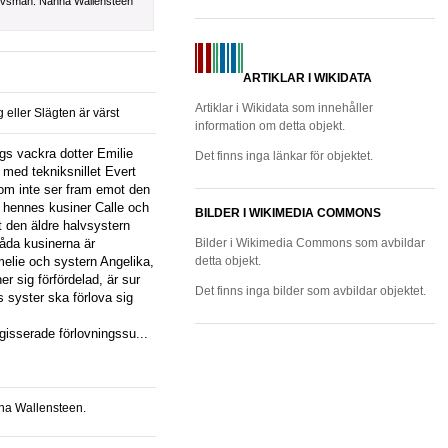
ovsman:
Nanna Wallensteen
ARTIKLAR I WIKIDATA
Artiklar i Wikidata som innehåller
 eller Slägten är värst
information om detta objekt.
Det finns inga länkar för objektet.
 med tekniksnillet Evert
om inte ser fram emot den
r hennes kusiner Calle och
BILDER I WIKIMEDIA COMMONS
 den äldre halvsystern
åda kusinerna är
Bilder i Wikimedia Commons som avbildar
melie och systern Angelika,
detta objekt.
er sig förfördelad, är sur
Det finns inga bilder som avbildar objektet.
s syster ska förlova sig
isserade förlovningssu...
na Wallensteen.