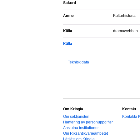
Sakord
Ämne
Kulturhistoria
Källa
dramawebben
Källa
Teknisk data
Om Kringla
Kontakt
Om söktjänsten
Kontakta K
Hantering av personuppgifter
Anslutna institutioner
Om Riksantikvarieämbetet
Lättläst om Kringla