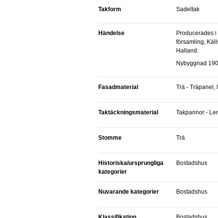
Takform
Sadeltak
Händelse
Producerades i Församling: Källsjö
församling, Käll
Halland.
Nybyggnad 190
Fasadmaterial
Trä - Träpanel,
Taktäckningsmaterial
Takpannor - Le
Stomme
Trä
Historiska/ursprungliga
Bostadshus
kategorier
Nuvarande kategorier
Bostadshus
Klassifikation
Bostadshus