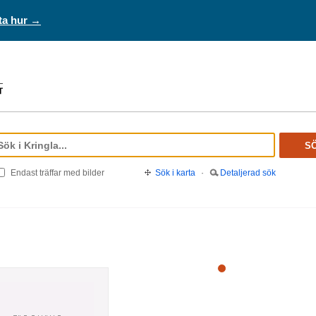
ta hur →
S
Endast träffar med bilder
Sök i karta
·
Detaljerad sök