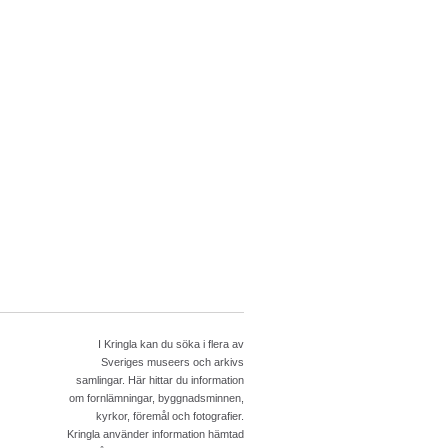
I Kringla kan du söka i flera av
Sveriges museers och arkivs
samlingar. Här hittar du information
om fornlämningar, byggnadsminnen,
kyrkor, föremål och fotografier.
Kringla använder information hämtad