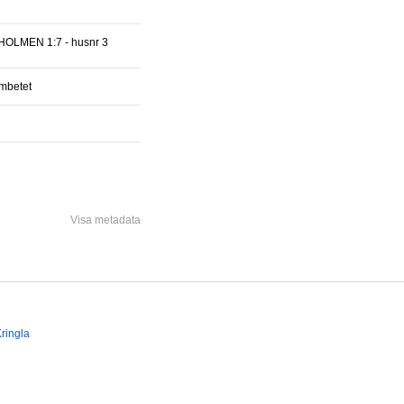
OLMEN 1:7 - husnr 3
ämbetet
Visa metadata
ringla