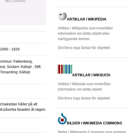
ARTIKLAR I WIKIPEDIA
Artiklar i Wikipedia som innehåller
information om detta objekt eller
närliggande ämnen.
Det finns inga länkar för objektet.
1900 - 1929
Kommun: Falkenberg,
d, Socken: Källsjö , Stift:
 Församling: Källsjö
ARTIKLAR I WIKIDATA
Artiklar i Wikidata som innehåller
information om detta objekt.
Det finns inga länkar för objektet.
att påverka fasaden åt vägen.
BILDER I WIKIMEDIA COMMONS
Bilder i Wikimedia Commons som avbildar