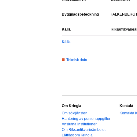
Byggnadsbeteckning
FALKENBERG H
Källa
Riksantikvarie
Källa
Teknisk data
Om Kringla
Kontakt
Om söktjänsten
Kontakta K
Hantering av personuppgifter
Anslutna institutioner
Om Riksantikvarieämbetet
Lättläst om Kringla