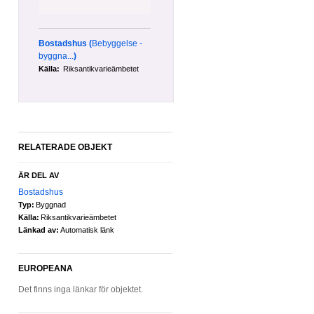
Bostadshus
(
Bebyggelse -
byggna...
)
Källa:
Riksantikvarieämbetet
RELATERADE OBJEKT
ÄR DEL AV
Bostadshus
Typ:
Byggnad
Källa:
Riksantikvarieämbetet
Länkad av:
Automatisk länk
EUROPEANA
Det finns inga länkar för objektet.