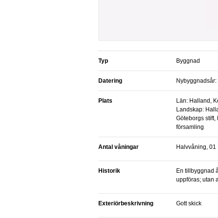
Typ
Byggnad
Datering
Nybyggnadsår: 
Plats
Län: Halland, 
Landskap: Hallan
Göteborgs stift,
församling
Antal våningar
Halvvåning, 01
Historik
En tillbyggnad åt baksidan håller på att
uppföras; utan 
Exteriörbeskrivning
Gott skick