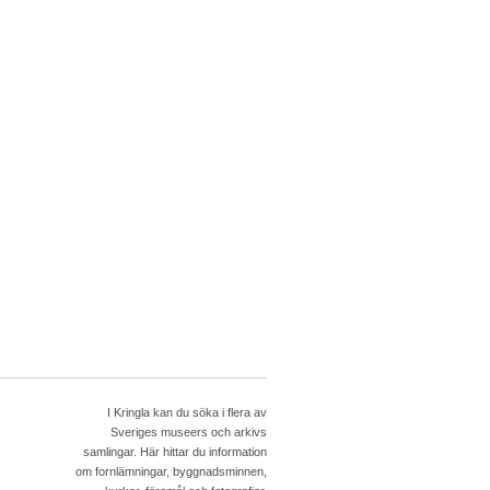
I Kringla kan du söka i flera av
Sveriges museers och arkivs
samlingar. Här hittar du information
om fornlämningar, byggnadsminnen,