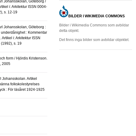
rtikel i: Arkitektur ISSN 0004-
), s. 12-19
BILDER I WIKIMEDIA COMMONS
Bilder i Wikimedia Commons som avbildar
detta objekt.
an underdånighet : Kommentar
 Artikel i: Arkitektur ISSN
Det finns inga bilder som avbildar objektet.
(1992), s. 19
, 2005
männa folkskolestyrelses
ryck : För läsåret 1924-1925