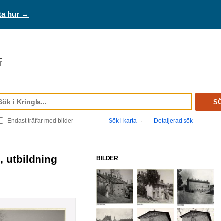
ta hur →
S
Endast träffar med bilder
Sök i karta
·
Detaljerad sök
BILDER