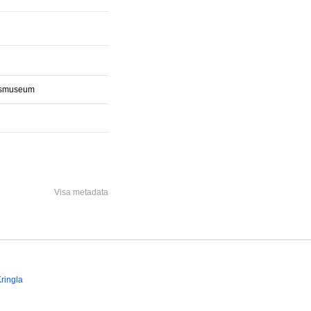
dsmuseum
Visa metadata
ringla