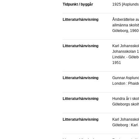
Tidpunkt / byggår
1925 [Asplunds
Litteraturhänvisning
Årsberättelse avgiven av Göteborgs
allmänna skolsty
Göteborg, 196
Litteraturhänvisning
Karl Johansskolan : Bilder ur skollivet : Karl
Johansskolan 1
Lindälv. - Göteb
1951
Litteraturhänvisning
Gunnar Asplund / Peter Blundell Jones -
London : Phaid
Litteraturhänvisning
Hundra år i skolans tjänst : Nedslag i
Göteborgs skolh
Litteraturhänvisning
Karl Johansskolan / redaktör: Lars Olson -
Göteborg : Kar