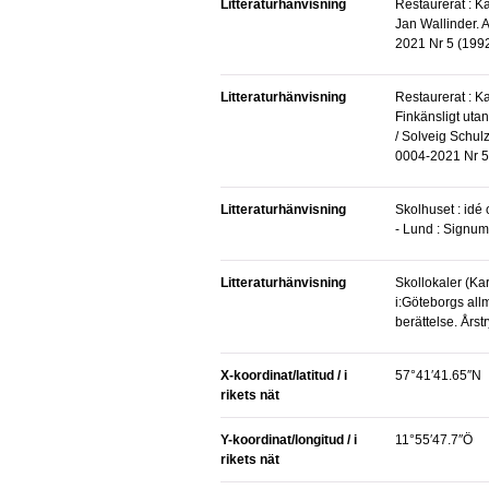
Litteraturhänvisning
Restaurerat : Karl Johansskolan, Göteborg /
Jan Wallinder. A
2021 Nr 5 (1992
Litteraturhänvisning
Restaurerat : Karl Johansskolan, Göteborg :
Finkänsligt ut
/ Solveig Schulz.
0004-2021 Nr 5 
Litteraturhänvisning
Skolhuset : idé och form / Hjördis Kristenson.
- Lund : Signum
Litteraturhänvisning
Skollokaler (Karl Johansskolan. Artikel
i:Göteborgs all
berättelse. Årst
X-koordinat/latitud / i
57°41′41.65″N
rikets nät
Y-koordinat/longitud / i
11°55′47.7″Ö
rikets nät