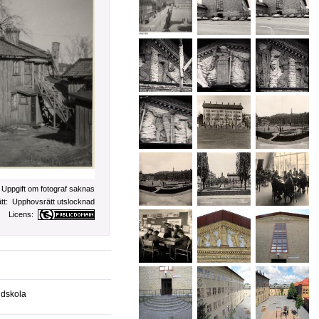
:
Uppgift om fotograf saknas
tt:
Upphovsrätt utslocknad
Licens:
ndskola