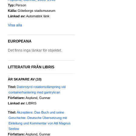
Typ:
Person
Källa:
Göteborgs stadsmuseum
Länkad av:
Automatisk länk
Visa alla
EUROPEANA
Det finns inga länkar för objektet.
LITTERATUR FRÅN LIBRIS
ÄR SKAPARE AV
(10)
Titel:
Datorstyrd rotationsdämpning vid
containerhantering med gantrykran
Författare:
Asplund, Gunnar
Länkad av:
LIBRIS
Titel:
Akzeptiere: Das Buch und seine
Geschichte. Deutsche Übersetzung mit
Einleitung und Kommentar von Atli Magnus
Seelow
Författare:
Asplund, Gunnar