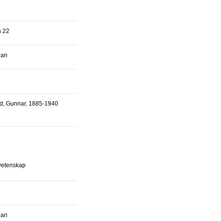
n 22
lan
 vetenskap
lan