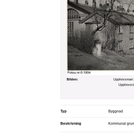
Bilden:
Upphovsman
Upphovsrä
Typ
Byggnad
Beskrivning
Kommunal gru