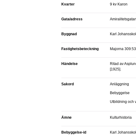
Kvarter
9 kv Karon
Gata/adress
Amiralitetsgata
Byggnad
Karl Johanssko
Fastighetsbeteckning
Majorna 309:53
Händelse
Ritad av Asplund, Gunnar, 1885-1940
[1925].
Sakord
anläggning
bebyggelse
utbildning och
Ämne
Kulturhistoria
Bebyggelse-id
Karl Johanssko