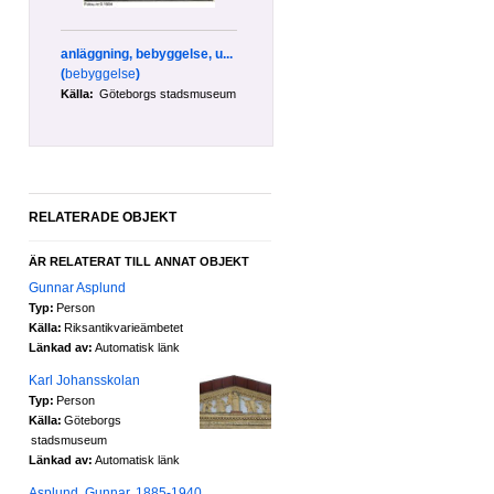
anläggning, bebyggelse, u...
(
bebyggelse
)
Källa:
Göteborgs stadsmuseum
RELATERADE OBJEKT
ÄR RELATERAT TILL ANNAT OBJEKT
Gunnar Asplund
Typ:
Person
Källa:
Riksantikvarieämbetet
Länkad av:
Automatisk länk
Karl Johansskolan
Typ:
Person
Källa:
Göteborgs
stadsmuseum
Länkad av:
Automatisk länk
Asplund, Gunnar, 1885-1940