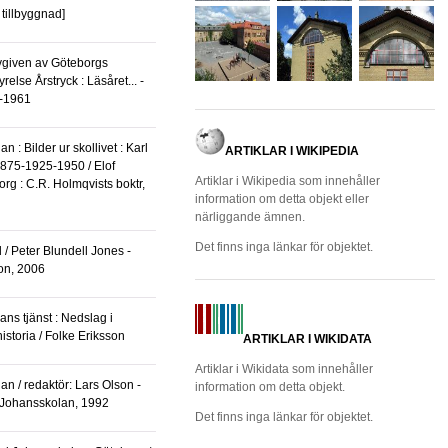
 tillbyggnad]
relse Årstryck : Läsåret... -
0-1961
ARTIKLAR I WIKIPEDIA
875-1925-1950 / Elof
Artiklar i Wikipedia som innehåller
org : C.R. Holmqvists boktr,
information om detta objekt eller
närliggande ämnen.
Det finns inga länkar för objektet.
on, 2006
istoria / Folke Eriksson
ARTIKLAR I WIKIDATA
Artiklar i Wikidata som innehåller
information om detta objekt.
l Johansskolan, 1992
Det finns inga länkar för objektet.