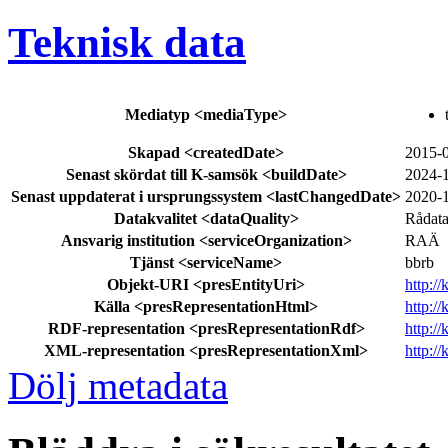
Teknisk data
Mediatyp
<mediaType>
Skapad
<createdDate>
2015-
Senast skördat till K-samsök
<buildDate>
2024-
Senast uppdaterat i ursprungssystem
<lastChangedDate>
2020-
Datakvalitet
<dataQuality>
Rådat
Ansvarig institution
<serviceOrganization>
RAÄ
Tjänst
<serviceName>
bbrb
Objekt-URI
<presEntityUri>
http:/
Källa
<presRepresentationHtml>
http:/
RDF-representation
<presRepresentationRdf>
http:/
XML-representation
<presRepresentationXml>
http:/
Dölj metadata