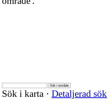
område'.
Sök i område
Sök i karta
·
Detaljerad sök