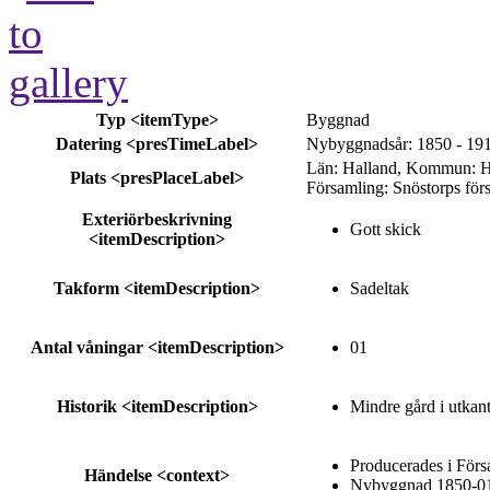
Typ
<itemType>
Byggnad
Datering
<presTimeLabel>
Nybyggnadsår: 1850 - 19
Län: Halland, Kommun: Hal
Plats
<presPlaceLabel>
Församling: Snöstorps för
Exteriörbeskrivning
Gott skick
<itemDescription>
Takform
<itemDescription>
Sadeltak
Antal våningar
<itemDescription>
01
Historik
<itemDescription>
Mindre gård i utkant
Producerades i Förs
Händelse
<context>
Nybyggnad 1850-01-