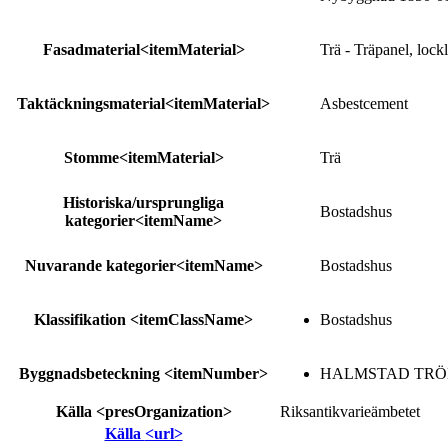
Fasadmaterial
<itemMaterial>
Trä - Träpanel, lockl
Taktäckningsmaterial
<itemMaterial>
Asbestcement
Stomme
<itemMaterial>
Trä
Historiska/ursprungliga
Bostadshus
kategorier
<itemName>
Nuvarande kategorier
<itemName>
Bostadshus
Klassifikation
<itemClassName>
Bostadshus
Byggnadsbeteckning
<itemNumber>
HALMSTAD TRÖNN
Källa
<presOrganization>
Riksantikvarieämbetet
Källa
<url>