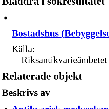
Bläddra i sökresultatet
Bostadshus
(
Bebyggelse
Källa:
Riksantikvarieämbetet
Relaterade objekt
Beskrivs av
Antikvarisk medverkan 