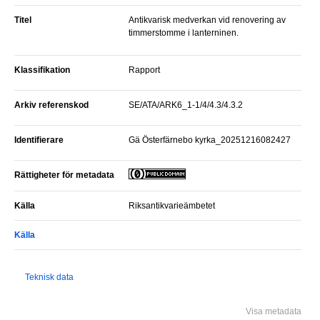
Titel
Antikvarisk medverkan vid renovering av
timmerstomme i lanterninen.
Klassifikation
Rapport
Arkiv referenskod
SE/ATA/ARK6_1-1/4/4.3/4.3.2
Identifierare
Gä Österfärnebo kyrka_20251216082427
Rättigheter för metadata
Källa
Riksantikvarieämbetet
Källa
Teknisk data
Visa metadata