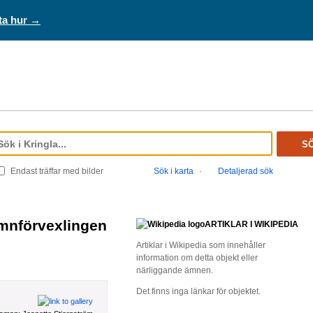
ta hur →
S
Endast träffar med bilder
Sök i karta
·
Detaljerad sök
ARTIKLAR I WIKIPEDIA
Artiklar i Wikipedia som innehåller
information om detta objekt eller
närliggande ämnen.
Det finns inga länkar för objektet.