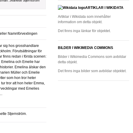
sman:
Jeanette Stjernström
ARTIKLAR I WIKIDATA
Artiklar i Wikidata som innehåller
information om detta objekt.
Det finns inga länkar för objektet.
 eller Namnförvexlingen
BILDER I WIKIMEDIA COMMONS
kholm. Förutsättningar för
ar finns redan i första scenen:
Bilder i Wikimedia Commons som avbildar
a Emelina och Emelie har
detta objekt.
historier. Emelina älskar den
Det finns inga bilder som avbildar objektet.
inarien Müller och Emelie
tter som hon tror heter
n tur tror att hon heter Emma,
förvecklingar med Emelies
..
ette Stjernström.