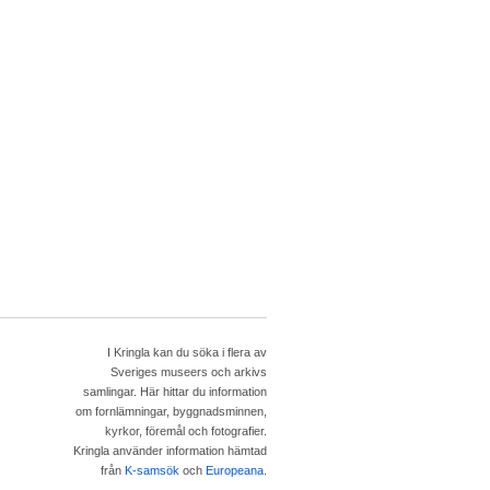
I Kringla kan du söka i flera av
Sveriges museers och arkivs
samlingar. Här hittar du information
om fornlämningar, byggnadsminnen,
kyrkor, föremål och fotografier.
Kringla använder information hämtad
från
K-samsök
och
Europeana
.