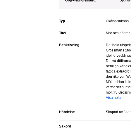
Objektet/Föremålet:
Upphov
Typ
Okänd/saknas
Titel
Mor och döttrar
Beskrivning
Det hela utspelar sig hos grosshandlare
Grossman i Stoc
idel förveckling
De två döttrarn
hemliga kärleks
fattiga extraord
den rike von We
Müller. Han i si
varför det blir 
mor, fru Grossm.
Visa hela
Händelse
Skapad av Jean
Sakord