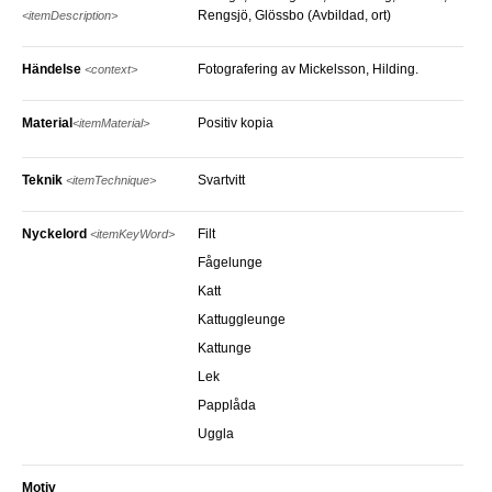
Rengsjö, Glössbo (Avbildad, ort)
<itemDescription>
Händelse
Fotografering av Mickelsson, Hilding.
<context>
Material
Positiv kopia
<itemMaterial>
Teknik
Svartvitt
<itemTechnique>
Nyckelord
Filt
<itemKeyWord>
Fågelunge
Katt
Kattuggleunge
Kattunge
Lek
Papplåda
Uggla
Motiv