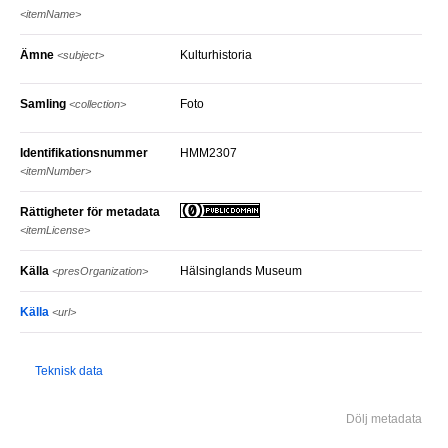
<itemName>
Ämne
Kulturhistoria
<subject>
Samling
Foto
<collection>
Identifikationsnummer
HMM2307
<itemNumber>
Rättigheter för metadata
<itemLicense>
Källa
Hälsinglands Museum
<presOrganization>
Källa
<url>
Teknisk data
Dölj metadata