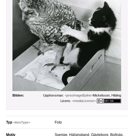
Bilden:
Upphovsman:
<presImageByline>
Mickelsson, Hilding
Licens:
<mediaLicense>
Typ
Foto
<itemType>
Motiv
Sverige, Hälsingland, Gävleborg, Bollnäs,