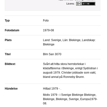
Licens:
Typ
Foto
Fotodatum
1979-08
Plats
Land: Sverige, Län: Blekinge, Landskap:
Blekinge
Titel
Blm San 3070
Bildtext
Svårt att hitta stora herrstorlekar i
klädaffärerna i Blekinge, enligt Sydöstran i
augusti 1979. Christer jobbade som vakt,
bland annat på Ronneby Brunn.
Händelse
Hittad 1979 - .
Motiv 1979 - i Sverige Blekinge Blekinge,
Blekinge, Blekinge, Sverige, Europa1979-
08.