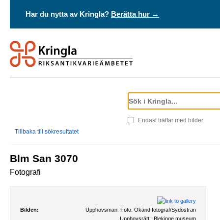
Har du nytta av Kringla?
Berätta hur →
Endast träffar med bilder
Tillbaka till sökresultatet
Blm San 3070
Fotografi
Bilden:
Upphovsman:
Foto: Okänd fotograf/Sydöstran
Upphovsrätt:
Blekinge museum