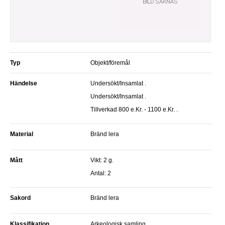
Typ
Objekt/föremål
Händelse
Undersökt/Insamlat .
Undersökt/Insamlat .
Tillverkad 800 e.Kr. - 1100 e.Kr. .
Material
Bränd lera
Mått
Vikt: 2 g.
antal: 2
Sakord
Bränd lera
Klassifikation
Arkeologisk samling