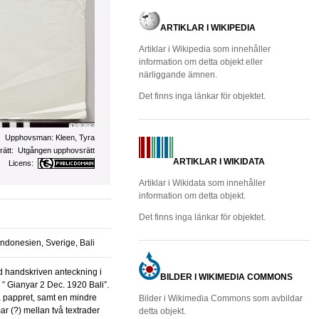
ARTIKLAR I WIKIPEDIA
Artiklar i Wikipedia som innehåller
information om detta objekt eller
närliggande ämnen.
Det finns inga länkar för objektet.
Upphovsman:
Kleen, Tyra
ätt:
Utgången upphovsrätt
ARTIKLAR I WIKIDATA
Licens:
Artiklar i Wikidata som innehåller
information om detta objekt.
Det finns inga länkar för objektet.
Indonesien, Sverige, Bali
BILDER I WIKIMEDIA COMMONS
 ” Gianyar 2 Dec. 1920 Bali”.
da pappret, samt en mindre
Bilder i Wikimedia Commons som avbildar
ar (?) mellan två textrader
detta objekt.