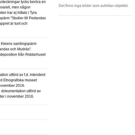
Anteckningar tycks beröra en
Det finns inga bilder som avbildar objektet.
akvarell, men någon
en har ej hittats i Tyra
pärm "Studier till Pedandas
ppret är tunt och
.
edandas och Mudrās".
eposition från Riddarhuset
id Etnografiska museet
 november 2016.
 dokumentation utförd av
der i november 2016.