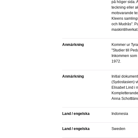
på höger sida. 
teckning eller 
motsvarande text
Kleens samlings
och Mudrās". Pa
maskintillverkat
Anmärkning
Kommer ur Tyra Kleens samlingspärm
"Studier till P
Inkommen som d
1972.
Anmärkning
Initial dokumentation utförd av f.d. intendent
(Sydostasien) v
Elisabet Lind i
Kompletterande
Anna Schottlän
Land / engelska
Indonesia
Land / engelska
Sweden