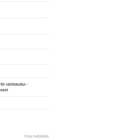
ör världskultur -
useet
Visa metadata