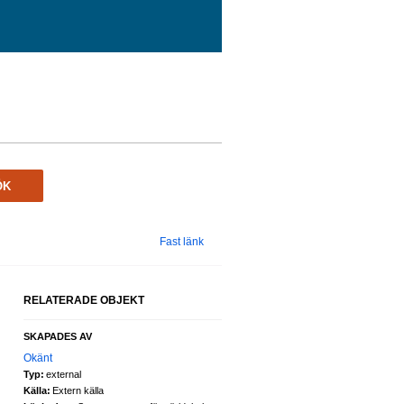
ÖK
Fast länk
RELATERADE OBJEKT
SKAPADES AV
Okänt
Typ:
external
Källa:
Extern källa