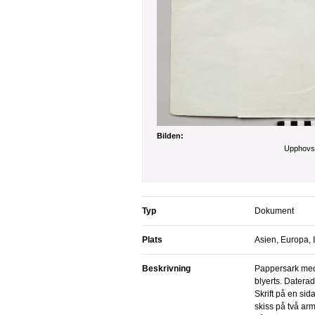
Bilden:
Upphovsr
Typ
Dokument
Plats
Asien, Europa, 
Beskrivning
Pappersark med handskriven anteckning i
blyerts. Daterad
Skrift på en si
skiss på två arm