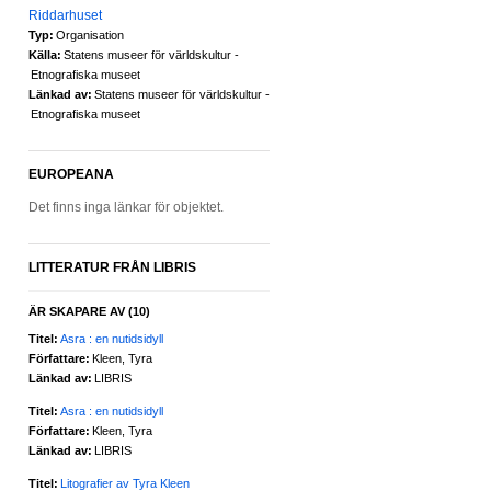
Riddarhuset
Typ:
Organisation
Källa:
Statens museer för världskultur -
Etnografiska museet
Länkad av:
Statens museer för världskultur -
Etnografiska museet
EUROPEANA
Det finns inga länkar för objektet.
LITTERATUR FRÅN LIBRIS
ÄR SKAPARE AV
(10)
Titel:
Asra : en nutidsidyll
Författare:
Kleen, Tyra
Länkad av:
LIBRIS
Titel:
Asra : en nutidsidyll
Författare:
Kleen, Tyra
Länkad av:
LIBRIS
Titel:
Litografier av Tyra Kleen