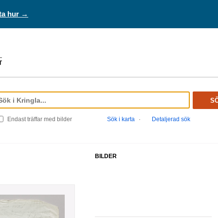
ta hur →
S
Endast träffar med bilder
Sök i karta
·
Detaljerad sök
BILDER