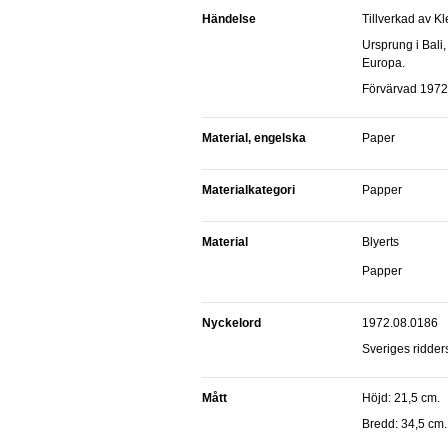
Händelse
Tillverkad av K
Ursprung i Bali, Indonesien, Sverige, Asien,
Europa.
Förvärvad 1972
Material, engelska
paper
Materialkategori
papper
Material
blyerts
papper
Nyckelord
1972.08.0186
Sveriges ridde
Mått
Höjd: 21,5 cm.
Bredd: 34,5 cm.