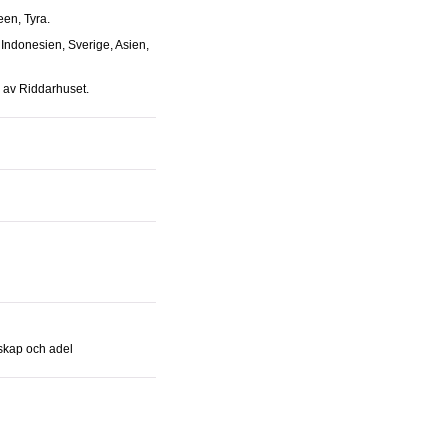
leen, Tyra.
 av Riddarhuset.
rskap och adel