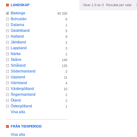
Visar 1-0 av 0
Resultat per sida:
LANDSKAP
Blekinge
45 330
Bohuslän
6
Dalarna
1
Gästrikland
5
Halland
8
Jämtland
2
Lappland
3
Närke
1
Skåne
149
Småland
135
Södermanland
3
Uppland
11
Värmland
4
Västergötland
10
Ångermanland
2
Öland
2
Östergötland
1
Visa alla
FRÅN TIDSPERIOD
Visa alla