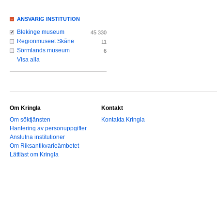
ANSVARIG INSTITUTION
Blekinge museum
45 330
Regionmuseet Skåne
11
Sörmlands museum
6
Visa alla
Om Kringla
Kontakt
Om söktjänsten
Kontakta Kringla
Hantering av personuppgifter
Anslutna institutioner
Om Riksantikvarieämbetet
Lättläst om Kringla