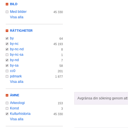
BILD
Med bilder
45 330
Visa alla
RÄTTIGHETER
by
64
by-nc
45 193
by-nc-nd
8
by-nc-sa
1
by-nd
7
by-sa
58
cc0
201
pdmark
1 877
Visa alla
ÄMNE
Avgränsa din sökning genom att z
Arkeologi
153
Konst
3
Kulturhistoria
45 330
Visa alla