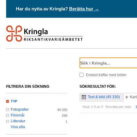
Har du nytta av Kringla?
Berätta hur →
Endast träffar med bilder
FILTRERA DIN SÖKNING
SÖKRESULTAT FÖR:
Text & bild (45 330)
Kart
TYP
Visar 1-0 av 0
Resultat per sida:
Fotografier
45 030
Föremål
299
Litteratur
1
Visa alla