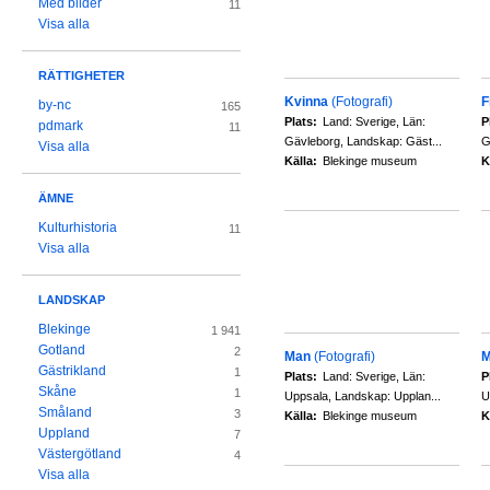
Med bilder
11
Visa alla
RÄTTIGHETER
Kvinna
(Fotografi)
F
by-nc
165
Plats:
Land: Sverige, Län:
P
pdmark
11
Gävleborg, Landskap: Gäst...
G
Visa alla
Källa:
Blekinge museum
K
ÄMNE
Kulturhistoria
11
Visa alla
LANDSKAP
Blekinge
1 941
Gotland
2
Man
(Fotografi)
M
Gästrikland
1
Plats:
Land: Sverige, Län:
P
Skåne
1
Uppsala, Landskap: Upplan...
U
Småland
3
Källa:
Blekinge museum
K
Uppland
7
Västergötland
4
Visa alla