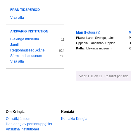
FRÅN TIDSPERIOD
Visa alla
ANSVARIG INSTITUTION
Man
(Fotografi)
M
Plats:
Land: Sverige, Län:
P
Blekinge museum
11
Uppsala, Landskap: Upplan...
U
Jamtli
3
Källa:
Blekinge museum
K
Regionmuseet Skåne
924
Sörmlands museum
733
Visa alla
Visar 1-11 av 11
Resultat per sida:
Om Kringla
Kontakt
Om söktjänsten
Kontakta Kringla
Hantering av personuppgifter
Anslutna institutioner