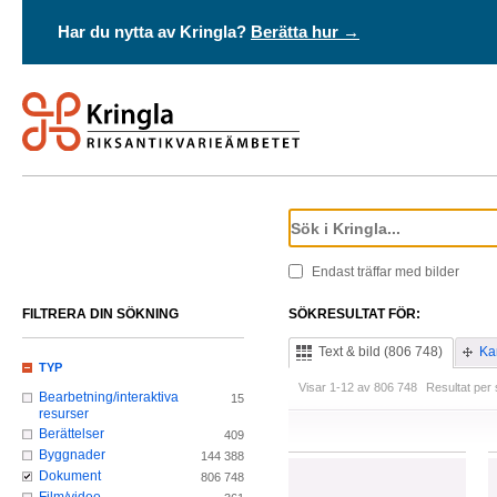
Har du nytta av Kringla?
Berätta hur →
Endast träffar med bilder
FILTRERA DIN SÖKNING
SÖKRESULTAT FÖR:
Text & bild (806 748)
Kar
TYP
Visar 1-12 av 806 748
Resultat per 
Bearbetning/interaktiva
15
resurser
Berättelser
409
Byggnader
144 388
Dokument
806 748