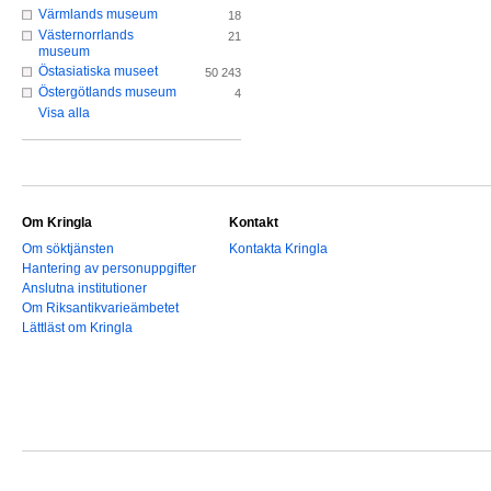
Värmlands museum
18
Västernorrlands
21
museum
Östasiatiska museet
50 243
Östergötlands museum
4
Visa alla
Om Kringla
Kontakt
Om söktjänsten
Kontakta Kringla
Hantering av personuppgifter
Anslutna institutioner
Om Riksantikvarieämbetet
Lättläst om Kringla