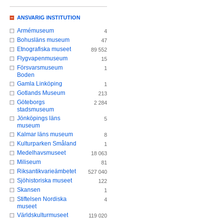
ANSVARIG INSTITUTION
Armémuseum
4
Bohusläns museum
47
Etnografiska museet
89 552
Flygvapenmuseum
15
Försvarsmuseum
1
Boden
Gamla Linköping
1
Gotlands Museum
213
Göteborgs
2 284
stadsmuseum
Jönköpings läns
5
museum
Kalmar läns museum
8
Kulturparken Småland
1
Medelhavsmuseet
18 063
Miliseum
81
Riksantikvarieämbetet
527 040
Sjöhistoriska museet
122
Skansen
1
Stiftelsen Nordiska
4
museet
Världskulturmuseet
119 020