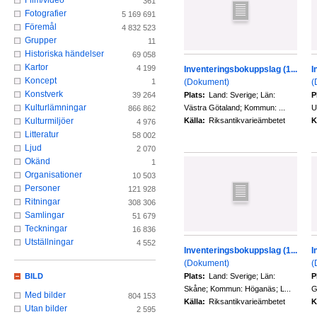
Film/video
361
Fotografier
5 169 691
Föremål
4 832 523
Grupper
11
Historiska händelser
69 058
Kartor
4 199
Inventeringsbokuppslag (1...
I
Koncept
(Dokument)
(
1
Konstverk
Plats:
Land: Sverige; Län:
P
39 264
Kulturlämningar
Västra Götaland; Kommun: ...
U
866 862
Källa:
Riksantikvarieämbetet
K
Kulturmiljöer
4 976
Litteratur
58 002
Ljud
2 070
Okänd
1
Organisationer
10 503
Personer
121 928
Ritningar
308 306
Samlingar
51 679
Teckningar
16 836
Utställningar
4 552
Inventeringsbokuppslag (1...
I
(Dokument)
(
Plats:
Land: Sverige; Län:
P
BILD
Skåne; Kommun: Höganäs; L...
G
Med bilder
804 153
Källa:
Riksantikvarieämbetet
K
Utan bilder
2 595