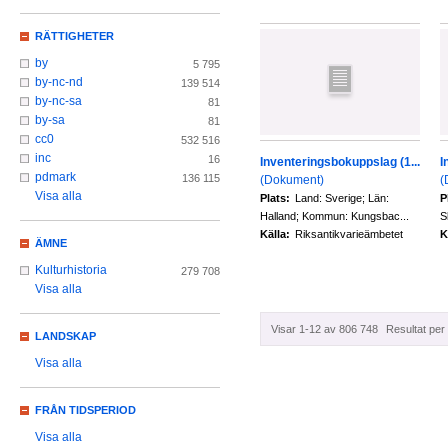
RÄTTIGHETER
by
5 795
by-nc-nd
139 514
by-nc-sa
81
by-sa
81
cc0
532 516
inc
16
Inventeringsbokuppslag (1...
I
pdmark
136 115
(Dokument)
(
Visa alla
Plats:
Land: Sverige; Län:
P
Halland; Kommun: Kungsbac...
S
Källa:
Riksantikvarieämbetet
K
ÄMNE
Kulturhistoria
279 708
Visa alla
Visar 1-12 av 806 748
Resultat per 
LANDSKAP
Visa alla
FRÅN TIDSPERIOD
Visa alla