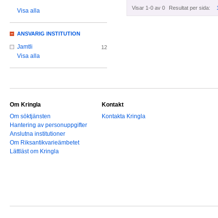
Visar 1-0 av 0
Resultat per sida:
Visa alla
ANSVARIG INSTITUTION
Jamtli
12
Visa alla
Om Kringla
Kontakt
Om söktjänsten
Kontakta Kringla
Hantering av personuppgifter
Anslutna institutioner
Om Riksantikvarieämbetet
Lättläst om Kringla