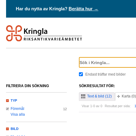
Har du nytta av Kringla?
Berätta hur →
Endast träffar med bilder
FILTRERA DIN SÖKNING
SÖKRESULTAT FÖR:
Text & bild (12)
Karta (0)
TYP
Visar 1-0 av 0
Resultat per sida:
Föremål
12
Visa alla
BILD