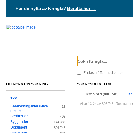
Har du nytta av Kringla?
Berätta hur →
Endast träffar med bilder
FILTRERA DIN SÖKNING
SÖKRESULTAT FÖR:
Text & bild (806 748)
Kar
TYP
Visar 13-24 av 806 748
Resultat per
Bearbetning/interaktiva
15
resurser
Berättelser
409
Byggnader
144 388
Dokument
806 748