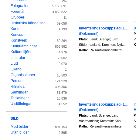
Film/video
361
Fotografier
5 169 691
Föremål
4 832 522
Grupper
11
Historiska händelser
69 058
Inventeringsbokuppslag (1...
D
Kartor
4 199
(Dokument)
P
Koncept
1
Plats:
Land: Sverige; Län:
V
Konstverk
39 264
Södermanland; Kommun: Nyk...
K
Kulturlämningar
866 862
Källa:
Riksantikvarieämbetet
Kulturmiljöer
4 976
Litteratur
58 002
Ljud
2 070
Okänd
1
Organisationer
10 503
Personer
121 928
Ritningar
308 306
Samlingar
51 679
Teckningar
16 836
Utställningar
Inventeringsbokuppslag (1...
I
4 552
(Dokument)
M
Plats:
Land: Sverige; Län:
P
BILD
Västmanland; Kommun: Köpi...
S
Källa:
Riksantikvarieämbetet
K
Med bilder
804 153
Utan bilder
2 595