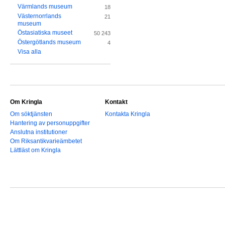
Värmlands museum
18
Västernorrlands
21
museum
Östasiatiska museet
50 243
Östergötlands museum
4
Visa alla
Om Kringla
Kontakt
Om söktjänsten
Kontakta Kringla
Hantering av personuppgifter
Anslutna institutioner
Om Riksantikvarieämbetet
Lättläst om Kringla