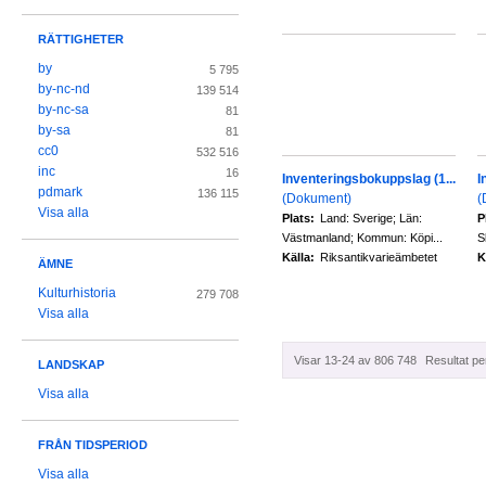
RÄTTIGHETER
by
5 795
by-nc-nd
139 514
by-nc-sa
81
by-sa
81
cc0
532 516
inc
16
Inventeringsbokuppslag (1...
I
pdmark
136 115
(Dokument)
(
Visa alla
Plats:
Land: Sverige; Län:
P
Västmanland; Kommun: Köpi...
S
Källa:
Riksantikvarieämbetet
K
ÄMNE
Kulturhistoria
279 708
Visa alla
Visar 13-24 av 806 748
Resultat pe
LANDSKAP
Visa alla
FRÅN TIDSPERIOD
Visa alla