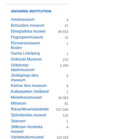
ANSVARIG INSTITUTION
Armémuseum
4
Bohusläns museum
47
Etnografiska museet
89 552
Flygvapenmuseum
15
Försvarsmuseum
1
Boden
Gamla Linköping
1
Gotlands Museum
213
Göteborgs
2 284
stadsmuseum
Jönköpings läns
5
museum
Kalmar läns museum
8
Kulturparken Småland
1
Medelhavsmuseet
18 063
Miliseum
81
Riksantikvarieämbetet
527 040
Sjöhistoriska museet
122
Skansen
1
Stiftelsen Nordiska
4
museet
Världskulturmuseet
119 020