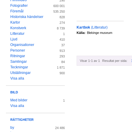
Film/video
290
Fotografier
600 001
Föremål
535 250
Historiska händelser
828
Kartor
274
Kartbok
(Litteratur)
Konstverk
8 739
Källa:
Blekinge museum
Litteratur
1
Ljud
410
Organisationer
37
Personer
913
Ritningar
293
Visar 1-1 av 1
Resultat per sida:
Samlingar
84
Teckningar
1 871
Utställningar
900
Visa alla
BILD
Med bilder
1
Visa alla
RÄTTIGHETER
by
24 486