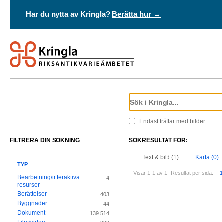
Har du nytta av Kringla?
Berätta hur →
Endast träffar med bilder
FILTRERA DIN SÖKNING
SÖKRESULTAT FÖR:
Text & bild (1)
Karta (0)
TYP
Visar 1-1 av 1
Resultat per sida:
Bearbetning/interaktiva
4
resurser
Berättelser
403
Byggnader
44
Dokument
139 514