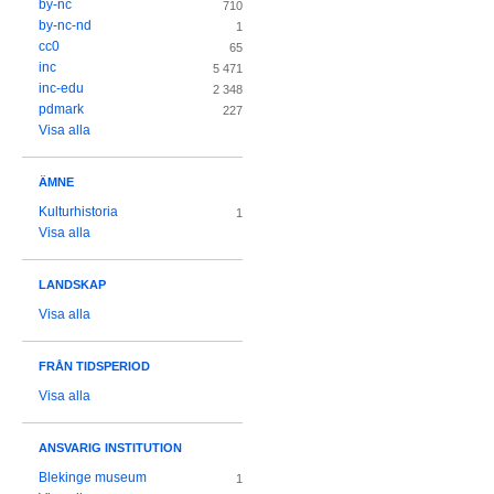
by-nc
710
by-nc-nd
1
cc0
65
inc
5 471
inc-edu
2 348
pdmark
227
Visa alla
ÄMNE
Kulturhistoria
1
Visa alla
LANDSKAP
Visa alla
FRÅN TIDSPERIOD
Visa alla
ANSVARIG INSTITUTION
Blekinge museum
1