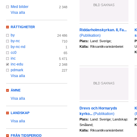
Med bilder
2 348
Visa alla
RÄTTIGHETER
Riddarholmskyrkan. II, Fa...
K
by
(Publikation)
s
24 486
by-nc
Plats:
Land: Sverige;
P
710
Källa:
Riksantikvarieämbetet
U
by-nc-nd
1
K
cc0
65
inc
5 471
inc-edu
2 348
pdmark
227
Visa alla
ÄMNE
Visa alla
Drevs och Hornaryds
K
LANDSKAP
kyrko...
(Publikation)
(
Plats:
Land: Sverige; Landskap:
P
Visa alla
Småland;
K
Källa:
Riksantikvarieämbetet
FRÅN TIDSPERIOD