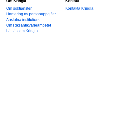
Om Kringla
Kontakt
Om söktjänsten
Kontakta Kringla
Hantering av personuppgifter
Anslutna institutioner
Om Riksantikvarieämbetet
Lättläst om Kringla