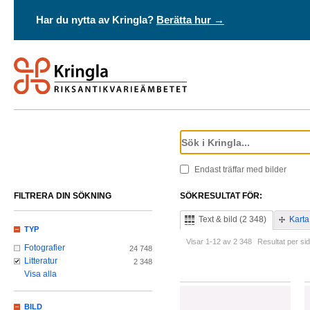
Har du nytta av Kringla?
Berätta hur →
Endast träffar med bilder
FILTRERA DIN SÖKNING
SÖKRESULTAT FÖR:
Text & bild (2 348)
Karta
TYP
Visar 1-12 av 2 348
Resultat per sid
Fotografier
24 748
Litteratur
2 348
Visa alla
BILD