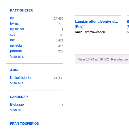
RÄTTIGHETER
by
24 486
Längtan efter äfventyr el...
B
by-nc
710
(Bok)
(
by-nc-nd
1
Källa:
dramawebben
K
cc0
65
inc
5 471
inc-edu
2 348
pdmark
227
Visa alla
Visar 13-24 av 58 002
Resultat per 
ÄMNE
Kulturhistoria
21 336
Visa alla
LANDSKAP
Blekinge
1
Visa alla
FRÅN TIDSPERIOD