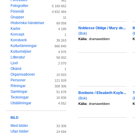
Film/video
361
Fotografier
5 169 662
Föremål
4 832 484
Grupper
11
Historiska händelser
69 058
Noblesse Oblige / Mary de...
M
Kartor
4 199
(Bok)
(
Koncept
1
Källa:
dramawebben
K
Konstverk
39 263
Kulturlämningar
866 840
Kulturmiljöer
4 976
Litteratur
58 002
Ljud
2 070
Okänd
1
Organisationer
10 503
Personer
121 928
Ritningar
308 306
Samlingar
51 678
Bonbons / Elisabeth Kuyle...
?
Teckningar
16 836
(Bok)
(
Utställningar
4 552
Källa:
dramawebben
K
BILD
Med bilder
33 308
Utan bilder
24 694