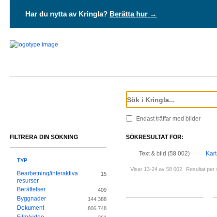
Har du nytta av Kringla?
Berätta hur →
Endast träffar med bilder
FILTRERA DIN SÖKNING
SÖKRESULTAT FÖR:
Text & bild (58 002)
Kart
TYP
Visar 13-24 av 58 002
Resultat per 
Bearbetning/interaktiva
15
resurser
Berättelser
409
Byggnader
144 388
Dokument
806 748