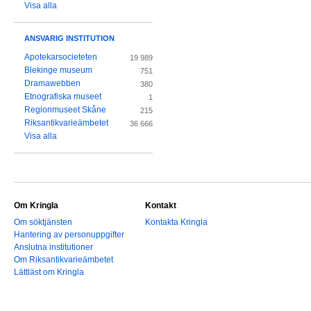
Visa alla
ANSVARIG INSTITUTION
Apotekarsocieteten
19 989
Blekinge museum
751
Dramawebben
380
Etnografiska museet
1
Regionmuseet Skåne
215
Riksantikvarieämbetet
36 666
Visa alla
Om Kringla
Kontakt
Om söktjänsten
Kontakta Kringla
Hantering av personuppgifter
Anslutna institutioner
Om Riksantikvarieämbetet
Lättläst om Kringla