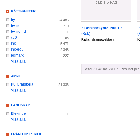
RÄTTIGHETER
by
24 486
by-nc
710
? Den närsynte. N001 /
?
by-nc-nd
1
(Bok)
(
cc0
65
Källa:
dramawebben
K
inc
5 471
inc-edu
2 348
pdmark
227
Visa alla
Visar 37-48 av 58 002
Resultat per 
ÄMNE
Kulturhistoria
21 336
Visa alla
LANDSKAP
Blekinge
1
Visa alla
FRÅN TIDSPERIOD