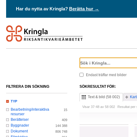
Har du nytta av Kringla?
Berätta hur →
Endast träffar med bilder
FILTRERA DIN SÖKNING
SÖKRESULTAT FÖR:
Text & bild (58 002)
Kart
TYP
Visar 37-48 av 58 002
Resultat per 
Bearbetning/interaktiva
15
resurser
Berättelser
409
Byggnader
144 388
Dokument
806 748