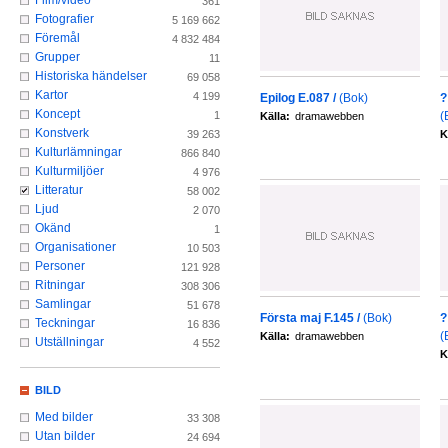
Film/video
361
Fotografier
5 169 662
Föremål
4 832 484
Grupper
11
Historiska händelser
69 058
Kartor
4 199
Epilog E.087 /
(Bok)
?
Koncept
(
1
Källa:
dramawebben
Konstverk
K
39 263
Kulturlämningar
866 840
Kulturmiljöer
4 976
Litteratur
58 002
Ljud
2 070
Okänd
1
Organisationer
10 503
Personer
121 928
Ritningar
308 306
Samlingar
51 678
Första maj F.145 /
(Bok)
?
Teckningar
16 836
(
Källa:
dramawebben
Utställningar
4 552
K
BILD
Med bilder
33 308
Utan bilder
24 694