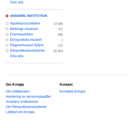
Visa alla
ANSVARIG INSTITUTION
Apotekarsocieteten
19 989
Blekinge museum
751
Dramawebben
380
Etnografiska museet
1
Regionmuseet Skåne
215
Riksantikvarieämbetet
36 666
Visa alla
Om Kringla
Kontakt
Om söktjänsten
Kontakta Kringla
Hantering av personuppgifter
Anslutna institutioner
Om Riksantikvarieämbetet
Lättläst om Kringla