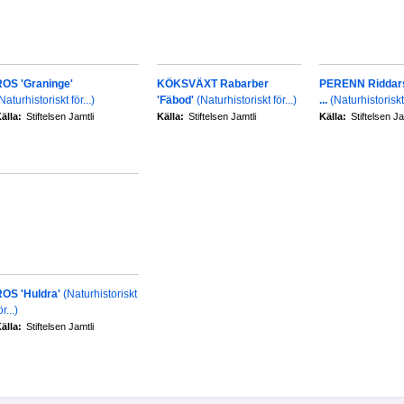
ROS 'Graninge'
KÖKSVÄXT Rabarber
PERENN Riddars
Naturhistoriskt för...)
'Fäbod'
(Naturhistoriskt för...)
...
(Naturhistoriskt 
älla:
Stiftelsen Jamtli
Källa:
Stiftelsen Jamtli
Källa:
Stiftelsen Ja
ROS 'Huldra'
(Naturhistoriskt
ör...)
älla:
Stiftelsen Jamtli