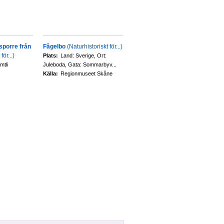
porre från
Fågelbo
(Naturhistoriskt för...)
för...)
Plats:
Land: Sverige, Ort:
mtli
Juleboda, Gata: Sommarbyv...
Källa:
Regionmuseet Skåne