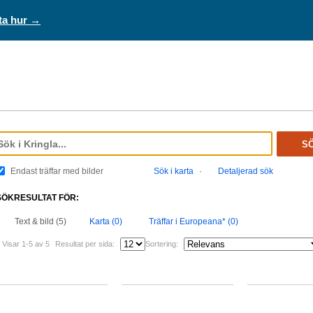
ta hur →
S
Endast träffar med bilder
Sök i karta
·
Detaljerad sök
SÖKRESULTAT FÖR:
Text & bild (5)
Karta (0)
Träffar i Europeana* (0)
Visar 1-5 av 5
Resultat per sida:
Sortering: