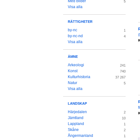
Med bilder
5
Visa alla
RÄTTIGHETER
by-nc
1
(
by-nc-nd
4
K
Visa alla
ÄMNE
Arkeologi
241
Konst
740
Kulturhistoria
37 267
Natur
5
Visa alla
LANDSKAP
f
Härjedalen
2
K
Jämtland
10
Lappland
1
Skåne
2
Ångermanland
1