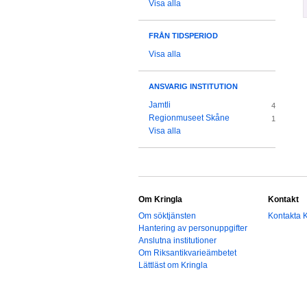
Visa alla
FRÅN TIDSPERIOD
Visa alla
ANSVARIG INSTITUTION
Jamtli
4
Regionmuseet Skåne
1
Visa alla
Om Kringla
Kontakt
Om söktjänsten
Kontakta K
Hantering av personuppgifter
Anslutna institutioner
Om Riksantikvarieämbetet
Lättläst om Kringla