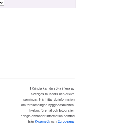
I Kringla kan du söka i flera av
Sveriges museers och arkivs
samlingar. Här hittar du information
om fornlämningar, byggnadsminnen,
kyrkor, föremål och fotografier.
Kringla använder information hämtad
från
K-samsök
och
Europeana
.