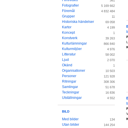
Film/video
361
Fotografier
5 169 662
Föremål
4 832 484
Grupper
11
Historiska händelser
69 058
Kartor
4 199
b
Koncept
1
P
Konstverk
39 263
L
Kulturlämningar
866 840
K
Kulturmiljöer
4 976
Litteratur
58 002
Ljud
2 070
Okänd
1
Organisationer
10 503
Personer
121 928
Ritningar
308 306
Samlingar
51 678
Teckningar
16 836
Utställningar
4 552
b
P
BILD
V
K
Med bilder
134
Utan bilder
144 254