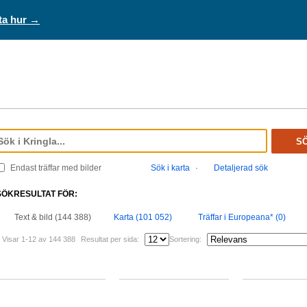
ta hur →
S
Endast träffar med bilder
Sök i karta
·
Detaljerad sök
SÖKRESULTAT FÖR:
Text & bild (144 388)
Karta (101 052)
Träffar i Europeana* (0)
Visar 1-12 av 144 388
Resultat per sida:
Sortering: