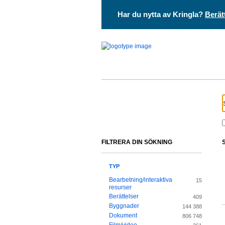
Har du nytta av Kringla?
Berät
FILTRERA DIN SÖKNING
TYP
Bearbetning/interaktiva
15
resurser
Berättelser
409
Byggnader
144 388
Dokument
806 748