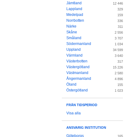
Jämtland
12 446
Lappland
329
Medelpad
159
Norrbotten
336
Närke
311
Skåne
2 556
Småland
3 707
Södermanland
1 034
Uppland
34 599
Värmland
3 640
Västerbotten
317
Västergötland
15 226
Västmanland
2 580
Ångermanland
4 896
Öland
155
Östergötland
1 023
FRÅN TIDSPERIOD
Visa alla
ANSVARIG INSTITUTION
Göteborgs
165