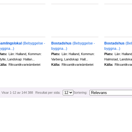
Samlingslokal
(Bebyggelse -
Bostadshus
(Bebyggelse -
Bostadshus
(Be
yggna...)
byggna...)
byggna...)
lats:
Län: Halland, Kommun:
Plats:
Län: Halland, Kommun:
Plats:
Län: Hallan
ylte, Landskap: Hallan...
Varberg, Landskap: Hall...
Halmstad, Landskap
älla:
Riksantikvarieämbetet
Källa:
Riksantikvarieämbetet
Källa:
Riksantikva
Visar 1-12 av 144 388
Resultat per sida:
Sortering: