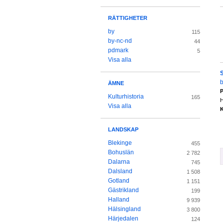
RÄTTIGHETER
by
115
by-nc-nd
44
pdmark
5
Visa alla
b
ÄMNE
P
Kulturhistoria
165
H
Visa alla
K
LANDSKAP
Blekinge
455
Bohuslän
2 782
Dalarna
745
Dalsland
1 508
Gotland
1 151
Gästrikland
199
Halland
9 939
Hälsingland
3 800
Härjedalen
124