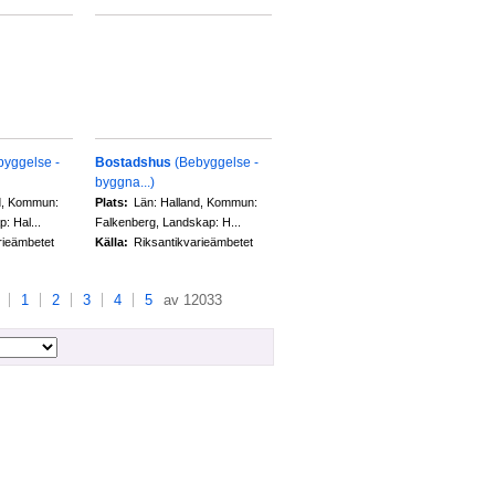
byggelse -
Bostadshus
(Bebyggelse -
byggna...)
d, Kommun:
Plats:
Län: Halland, Kommun:
: Hal...
Falkenberg, Landskap: H...
rieämbetet
Källa:
Riksantikvarieämbetet
1
2
3
4
5
av 12033