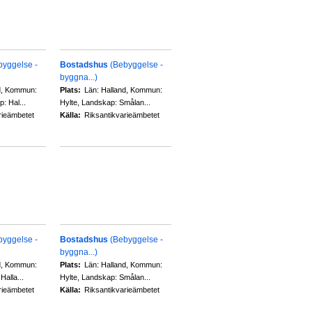
byggelse -
Bostadshus
(Bebyggelse -
byggna...)
d, Kommun:
Plats:
Län: Halland, Kommun:
: Hal...
Hylte, Landskap: Smålan...
rieämbetet
Källa:
Riksantikvarieämbetet
byggelse -
Bostadshus
(Bebyggelse -
byggna...)
d, Kommun:
Plats:
Län: Halland, Kommun:
alla...
Hylte, Landskap: Smålan...
rieämbetet
Källa:
Riksantikvarieämbetet