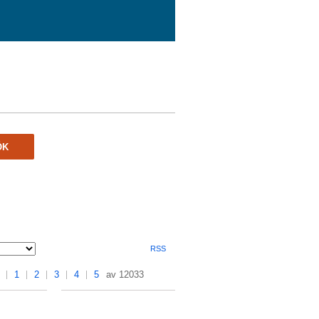
ÖK
RSS
1
2
3
4
5
av 12033