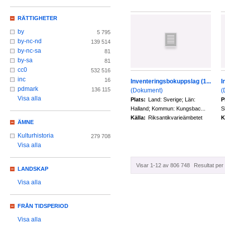
RÄTTIGHETER
by
5 795
by-nc-nd
139 514
by-nc-sa
81
by-sa
81
cc0
532 516
inc
16
Inventeringsbokuppslag (1...
I
pdmark
136 115
(Dokument)
(
Visa alla
Plats:
Land: Sverige; Län:
P
Halland; Kommun: Kungsbac...
S
Källa:
Riksantikvarieämbetet
K
ÄMNE
Kulturhistoria
279 708
Visa alla
Visar 1-12 av 806 748
Resultat per 
LANDSKAP
Visa alla
FRÅN TIDSPERIOD
Visa alla