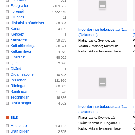
Film/video
361
Fotografier
5 169 662
Föremål
4 832 469
Grupper
11
Historiska händelser
69 054
Kartor
4 199
Inventeringsbokuppslag (1...
I
Koncept
(Dokument)
(
1
Konstverk
Plats:
Land: Sverige; Län:
P
39 263
Kulturlämningar
Västra Götaland; Kommun: ...
U
866 571
Källa:
Riksantikvarieämbetet
K
Kulturmiljöer
4 976
Litteratur
58 002
Ljud
2 070
Okänd
1
Organisationer
10 503
Personer
121 928
Ritningar
308 309
Samlingar
51 678
Teckningar
16 836
Utställningar
4 552
Inventeringsbokuppslag (1...
I
(Dokument)
(
Plats:
Land: Sverige; Län:
P
BILD
Skåne; Kommun: Höganäs; L...
G
Med bilder
804 153
Källa:
Riksantikvarieämbetet
K
Utan bilder
2 595