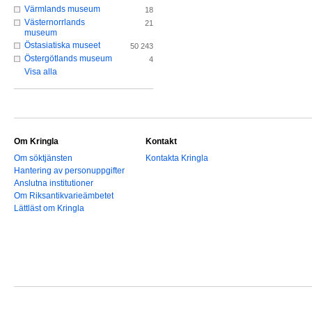
Värmlands museum
18
Västernorrlands
21
museum
Östasiatiska museet
50 243
Östergötlands museum
4
Visa alla
Om Kringla
Kontakt
Om söktjänsten
Kontakta Kringla
Hantering av personuppgifter
Anslutna institutioner
Om Riksantikvarieämbetet
Lättläst om Kringla