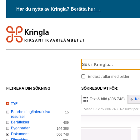
Har du nytta av Kringla?
Berätta hur →
Endast träffar med bilder
FILTRERA DIN SÖKNING
SÖKRESULTAT FÖR:
Text & bild (806 748)
Kar
TYP
Visar 1-12 av 806 748
Resultat per 
Bearbetning/interaktiva
15
resurser
Berättelser
409
Byggnader
144 388
Dokument
806 748