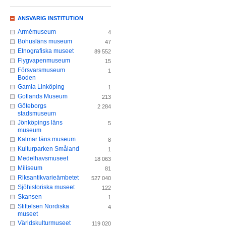
ANSVARIG INSTITUTION
Armémuseum
4
Bohusläns museum
47
Etnografiska museet
89 552
Flygvapenmuseum
15
Försvarsmuseum
1
Boden
Gamla Linköping
1
Gotlands Museum
213
Göteborgs
2 284
stadsmuseum
Jönköpings läns
5
museum
Kalmar läns museum
8
Kulturparken Småland
1
Medelhavsmuseet
18 063
Miliseum
81
Riksantikvarieämbetet
527 040
Sjöhistoriska museet
122
Skansen
1
Stiftelsen Nordiska
4
museet
Världskulturmuseet
119 020