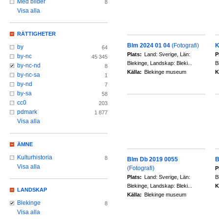
Med bilder
8
Visa alla
RÄTTIGHETER
Blm 2024 01 04
(Fotografi)
K
by
64
Plats:
Land: Sverige, Län:
P
by-nc
45 345
Blekinge, Landskap: Bleki...
B
by-nc-nd
8
Källa:
Blekinge museum
K
by-nc-sa
1
by-nd
7
by-sa
58
cc0
203
pdmark
1 877
Visa alla
ÄMNE
Kulturhistoria
8
Blm Db 2019 0055
B
Visa alla
(Fotografi)
P
Plats:
Land: Sverige, Län:
B
Blekinge, Landskap: Bleki...
K
LANDSKAP
Källa:
Blekinge museum
Blekinge
8
Visa alla