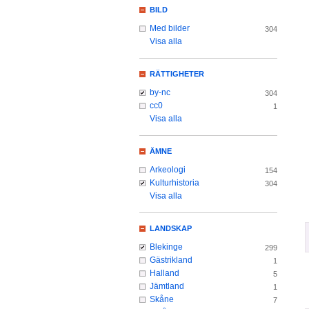
BILD
Med bilder
304
Visa alla
RÄTTIGHETER
by-nc
304
cc0
1
Visa alla
ÄMNE
Arkeologi
154
Kulturhistoria
304
Visa alla
LANDSKAP
Blekinge
299
Gästrikland
1
Halland
5
Jämtland
1
Skåne
7