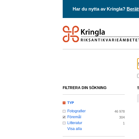
Har du nytta av Kringla?
Berät
FILTRERA DIN SÖKNING
TYP
Fotografier
46 978
Föremål
304
Litteratur
1
Visa alla