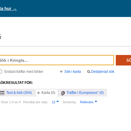
ta hur →
S
Endast träffar med bilder
Sök i karta
·
Detaljerad sök
SÖKRESULTAT FÖR:
Text & bild (304)
Karta (0)
Träffar i Europeana* (0)
Visar 1-0 av 0
Resultat per sida:
12
Sortering:
Relevans