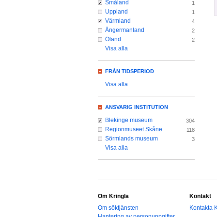
Småland
1
Uppland
1
Värmland
4
Ångermanland
2
Öland
2
Visa alla
FRÅN TIDSPERIOD
Visa alla
ANSVARIG INSTITUTION
Blekinge museum
304
Regionmuseet Skåne
118
Sörmlands museum
3
Visa alla
Om Kringla
Kontakt
Om söktjänsten
Kontakta K
Hantering av personuppgifter