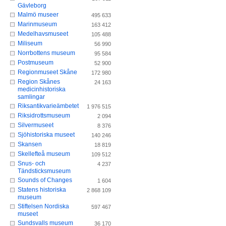
Gävleborg
Malmö museer
495 633
Marinmuseum
163 412
Medelhavsmuseet
105 488
Miliseum
56 990
Norrbottens museum
95 584
Postmuseum
52 900
Regionmuseet Skåne
172 980
Region Skånes
24 163
medicinhistoriska
samlingar
Riksantikvarieämbetet
1 976 515
Riksidrottsmuseum
2 094
Silvermuseet
8 376
Sjöhistoriska museet
140 246
Skansen
18 819
Skellefteå museum
109 512
Snus- och
4 237
Tändsticksmuseum
Sounds of Changes
1 604
Statens historiska
2 868 109
museum
Stiftelsen Nordiska
597 467
museet
Sundsvalls museum
36 170