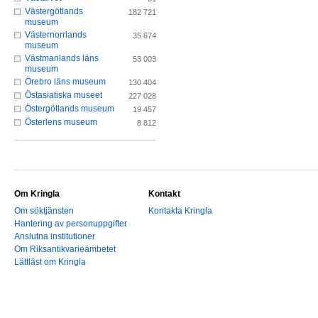
Västergötlands
182 721
museum
Västernorrlands
35 674
museum
Västmanlands läns
53 003
museum
Örebro läns museum
130 404
Östasiatiska museet
227 028
Östergötlands museum
19 457
Österlens museum
8 812
Om Kringla
Kontakt
Om söktjänsten
Kontakta Kringla
Hantering av personuppgifter
Anslutna institutioner
Om Riksantikvarieämbetet
Lättläst om Kringla