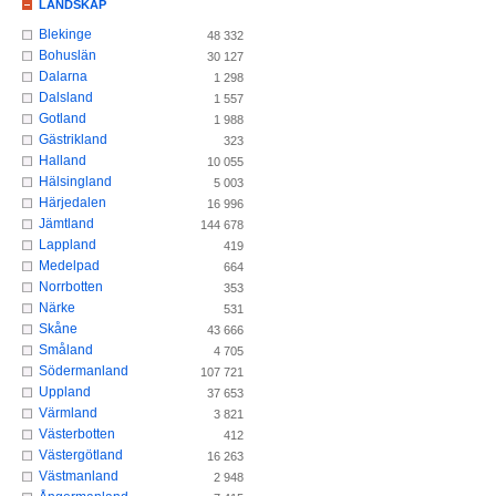
LANDSKAP
Blekinge
48 332
Bohuslän
30 127
Dalarna
1 298
Dalsland
1 557
Gotland
1 988
Gästrikland
323
Halland
10 055
Hälsingland
5 003
Härjedalen
16 996
Jämtland
144 678
Lappland
419
Medelpad
664
Norrbotten
353
Närke
531
Skåne
43 666
Småland
4 705
Södermanland
107 721
Uppland
37 653
Värmland
3 821
Västerbotten
412
Västergötland
16 263
Västmanland
2 948