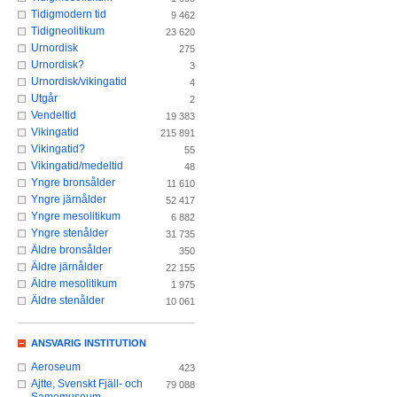
Tidigmodern tid
9 462
Tidigneolitikum
23 620
Urnordisk
275
Urnordisk?
3
Urnordisk/vikingatid
4
Utgår
2
Vendeltid
19 383
Vikingatid
215 891
Vikingatid?
55
Vikingatid/medeltid
48
Yngre bronsålder
11 610
Yngre järnålder
52 417
Yngre mesolitikum
6 882
Yngre stenålder
31 735
Äldre bronsålder
350
Äldre järnålder
22 155
Äldre mesolitikum
1 975
Äldre stenålder
10 061
ANSVARIG INSTITUTION
Aeroseum
423
Ajtte, Svenskt Fjäll- och
79 088