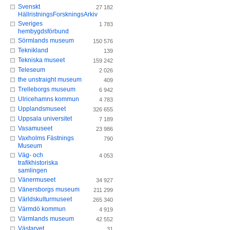
Svenskt
27 182
HällristningsForskningsArkiv
Sveriges
1 783
hembygdsförbund
Sörmlands museum
150 576
Teknikland
139
Tekniska museet
159 242
Teleseum
2 026
the unstraight museum
409
Trelleborgs museum
6 942
Ulricehamns kommun
4 783
Upplandsmuseet
326 655
Uppsala universitet
7 189
Vasamuseet
23 986
Vaxholms Fästnings
790
Museum
Väg- och
4 053
trafikhistoriska
samlingen
Vänermuseet
34 927
Vänersborgs museum
211 299
Världskulturmuseet
265 340
Värmdö kommun
4 919
Värmlands museum
42 552
Västarvet
31