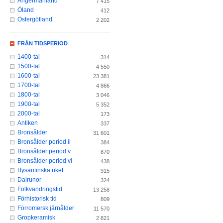
Ångermanland
7 415
Öland
412
Östergötland
2 202
FRÅN TIDSPERIOD
1400-tal
314
1500-tal
4 550
1600-tal
23 381
1700-tal
4 866
1800-tal
3 046
1900-tal
5 352
2000-tal
173
Antiken
337
Bronsålder
31 601
Bronsålder period ii
384
Bronsålder period v
870
Bronsålder period vi
438
Bysantinska riket
915
Dalrunor
324
Folkvandringstid
13 258
Förhistorisk tid
809
Förromersk järnålder
11 570
Gropkeramisk
2 821