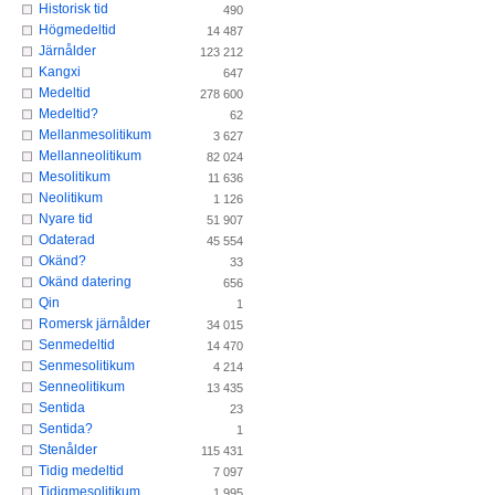
Historisk tid
490
Högmedeltid
14 487
Järnålder
123 212
Kangxi
647
Medeltid
278 600
Medeltid?
62
Mellanmesolitikum
3 627
Mellanneolitikum
82 024
Mesolitikum
11 636
Neolitikum
1 126
Nyare tid
51 907
Odaterad
45 554
Okänd?
33
Okänd datering
656
Qin
1
Romersk järnålder
34 015
Senmedeltid
14 470
Senmesolitikum
4 214
Senneolitikum
13 435
Sentida
23
Sentida?
1
Stenålder
115 431
Tidig medeltid
7 097
Tidigmesolitikum
1 995