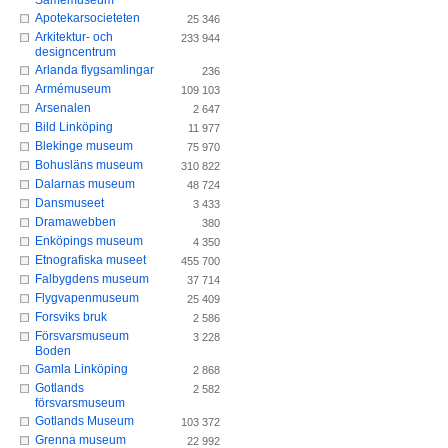
Samemuseum
Apotekarsocieteten
25 346
Arkitektur- och
233 944
designcentrum
Arlanda flygsamlingar
236
Armémuseum
109 103
Arsenalen
2 647
Bild Linköping
11 977
Blekinge museum
75 970
Bohusläns museum
310 822
Dalarnas museum
48 724
Dansmuseet
3 433
Dramawebben
380
Enköpings museum
4 350
Etnografiska museet
455 700
Falbygdens museum
37 714
Flygvapenmuseum
25 409
Forsviks bruk
2 586
Försvarsmuseum
3 228
Boden
Gamla Linköping
2 868
Gotlands
2 582
försvarsmuseum
Gotlands Museum
103 372
Grenna museum
22 992