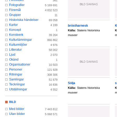
Film/video
361
Fotografier
5 169 691
Föremål
4 832 523
Grupper
11
Historiska händelser
69 058
Kartor
4 199
bröstharnesk
K
Koncept
1
Källa:
Statens historiska
K
Konstverk
museer
m
39 264
Kulturlämningar
866 862
Kulturmiljöer
4 976
Litteratur
58 002
Ljud
2 070
Okänd
1
Organisationer
10 503
Personer
121 928
Ritningar
308 306
Samlingar
51 679
Sölja
s
Teckningar
16 836
Källa:
Statens historiska
K
Utställningar
4 552
museer
m
BILD
Med bilder
7 443 812
Utan bilder
5 068 571