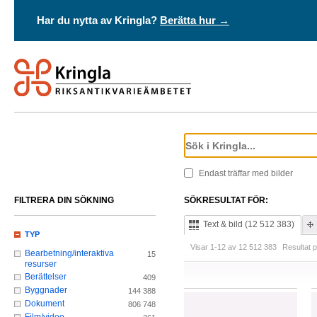
Har du nytta av Kringla?
Berätta hur →
Endast träffar med bilder
FILTRERA DIN SÖKNING
SÖKRESULTAT FÖR:
Text & bild (12 512 383)
TYP
Visar 1-12 av 12 512 383
Resultat p
Bearbetning/interaktiva
15
resurser
Berättelser
409
Byggnader
144 388
Dokument
806 748