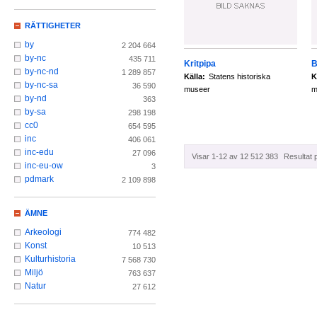
RÄTTIGHETER
by
2 204 664
by-nc
435 711
Kritpipa
B
by-nc-nd
1 289 857
Källa:
Statens historiska
K
by-nc-sa
36 590
museer
m
by-nd
363
by-sa
298 198
cc0
654 595
inc
406 061
inc-edu
27 096
Visar 1-12 av 12 512 383
Resultat 
inc-eu-ow
3
pdmark
2 109 898
ÄMNE
Arkeologi
774 482
Konst
10 513
Kulturhistoria
7 568 730
Miljö
763 637
Natur
27 612