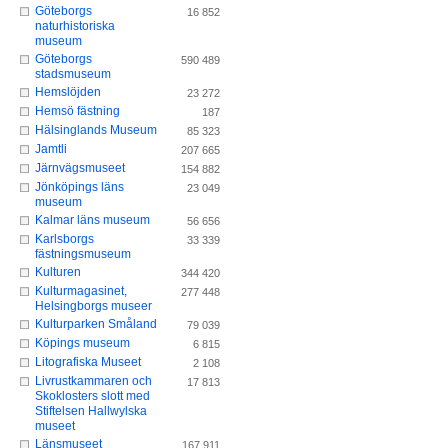
Göteborgs
16 852
naturhistoriska
museum
Göteborgs
590 489
stadsmuseum
Hemslöjden
23 272
Hemsö fästning
187
Hälsinglands Museum
85 323
Jamtli
207 665
Järnvägsmuseet
154 882
Jönköpings läns
23 049
museum
Kalmar läns museum
56 656
Karlsborgs
33 339
fästningsmuseum
Kulturen
344 420
Kulturmagasinet,
277 448
Helsingborgs museer
Kulturparken Småland
79 039
Köpings museum
6 815
Litografiska Museet
2 108
Livrustkammaren och
17 813
Skoklosters slott med
Stiftelsen Hallwylska
museet
Länsmuseet
167 911