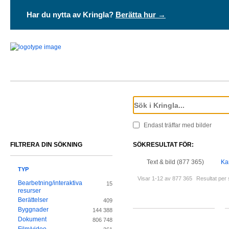
Har du nytta av Kringla?
Berätta hur →
Endast träffar med bilder
FILTRERA DIN SÖKNING
SÖKRESULTAT FÖR:
Text & bild (877 365)
Ka
TYP
Visar 1-12 av 877 365
Resultat per 
Bearbetning/interaktiva
15
resurser
Berättelser
409
Byggnader
144 388
Dokument
806 748