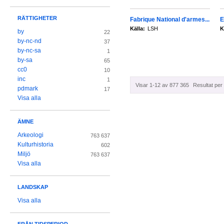
RÄTTIGHETER
Fabrique National d'armes...
E
Källa:
LSH
K
by
22
by-nc-nd
37
by-nc-sa
1
by-sa
65
cc0
10
inc
1
Visar 1-12 av 877 365
Resultat per 
pdmark
17
Visa alla
ÄMNE
Arkeologi
763 637
Kulturhistoria
602
Miljö
763 637
Visa alla
LANDSKAP
Visa alla