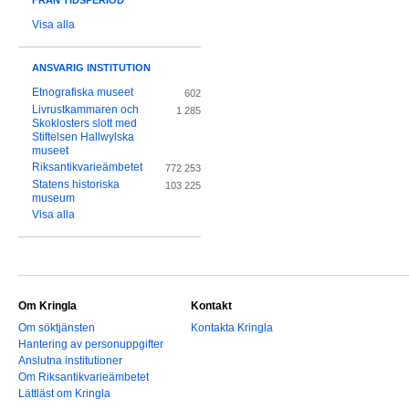
FRÅN TIDSPERIOD
Visa alla
ANSVARIG INSTITUTION
Etnografiska museet
602
Livrustkammaren och
1 285
Skoklosters slott med
Stiftelsen Hallwylska
museet
Riksantikvarieämbetet
772 253
Statens historiska
103 225
museum
Visa alla
Om Kringla
Kontakt
Om söktjänsten
Kontakta Kringla
Hantering av personuppgifter
Anslutna institutioner
Om Riksantikvarieämbetet
Lättläst om Kringla