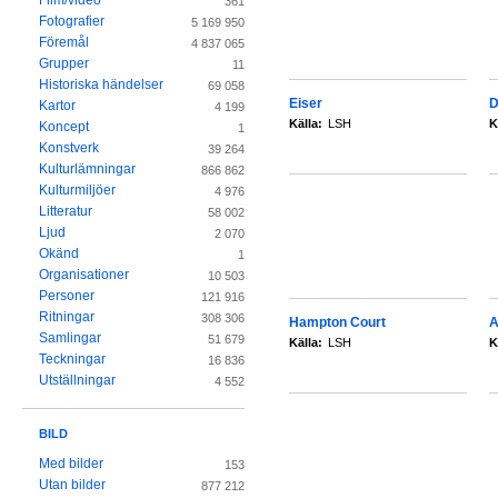
Film/video
361
Fotografier
5 169 950
Föremål
4 837 065
Grupper
11
Historiska händelser
69 058
Eiser
D
Kartor
4 199
Källa:
LSH
K
Koncept
1
Konstverk
39 264
Kulturlämningar
866 862
Kulturmiljöer
4 976
Litteratur
58 002
Ljud
2 070
Okänd
1
Organisationer
10 503
Personer
121 916
Ritningar
308 306
Hampton Court
A
Samlingar
51 679
Källa:
LSH
K
Teckningar
16 836
Utställningar
4 552
BILD
Med bilder
153
Utan bilder
877 212