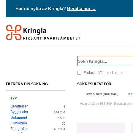
Har du nytta av Kringla?
Berätta hur →
Endast träffar med bilder
FILTRERA DIN SÖKNING
SÖKRESULTAT FÖR:
Text & bild (866 840)
Ka
TYP
Visar 1-12 av 866 840
Resultat per 
Berättelser
6
Byggnader
144 254
Dokument
2 595
Film/video
70
Fotografier
487 391