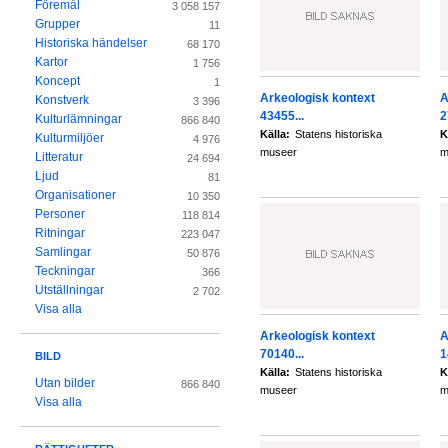
Föremål
3 058 157
Grupper
11
Historiska händelser
68 170
Kartor
1 756
Koncept
1
Arkeologisk kontext
A
Konstverk
3 396
43455...
2
Kulturlämningar
866 840
Källa:
Statens historiska
K
Kulturmiljöer
4 976
museer
m
Litteratur
24 694
Ljud
81
Organisationer
10 350
Personer
118 814
Ritningar
223 047
Samlingar
50 876
Teckningar
366
Utställningar
2 702
Visa alla
Arkeologisk kontext
A
70140...
1
BILD
Källa:
Statens historiska
K
Utan bilder
866 840
museer
m
Visa alla