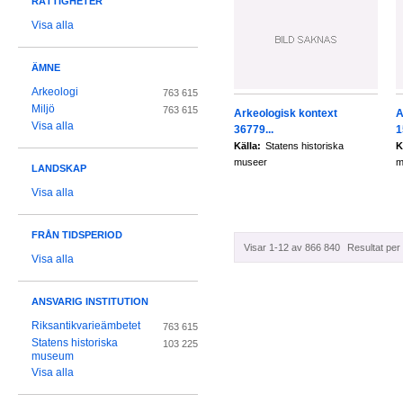
RÄTTIGHETER
Visa alla
ÄMNE
Arkeologi
763 615
Miljö
763 615
Arkeologisk kontext
A
Visa alla
36779...
1
Källa:
Statens historiska
K
museer
m
LANDSKAP
Visa alla
FRÅN TIDSPERIOD
Visar 1-12 av 866 840
Resultat per 
Visa alla
ANSVARIG INSTITUTION
Riksantikvarieämbetet
763 615
Statens historiska
103 225
museum
Visa alla