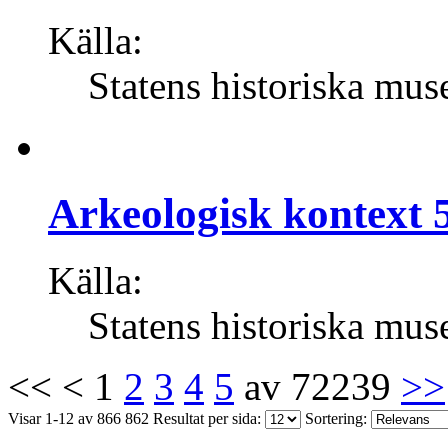
Källa:
Statens historiska mus
Arkeologisk kontext 5
Källa:
Statens historiska mus
<<
<
1
2
3
4
5
av 72239
>>
Visar 1-12 av 866 862
Resultat per sida:
Sortering: