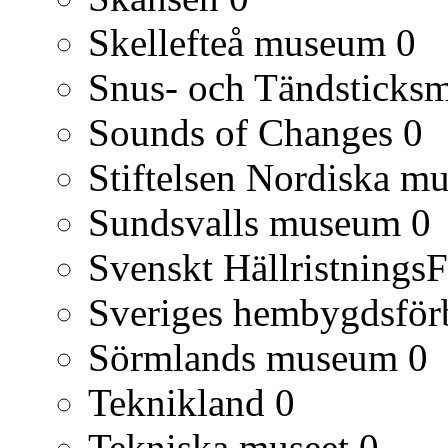
Skellefteå museum
0
Snus- och Tändsticks
Sounds of Changes
0
Stiftelsen Nordiska mu
Sundsvalls museum
0
Svenskt Hällristnings
Sveriges hembygdsfö
Sörmlands museum
0
Teknikland
0
Tekniska museet
0