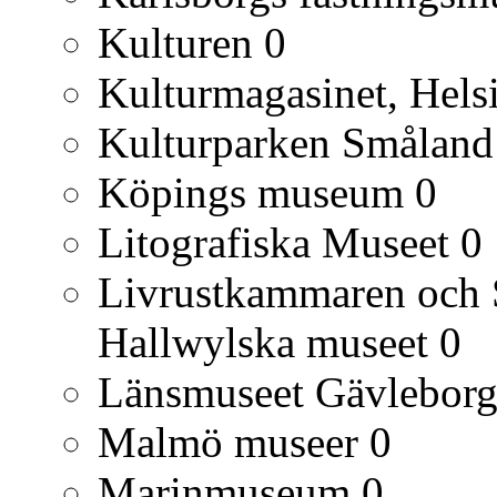
Kulturen
0
Kulturmagasinet, Hels
Kulturparken Småland
Köpings museum
0
Litografiska Museet
0
Livrustkammaren och S
Hallwylska museet
0
Länsmuseet Gävlebor
Malmö museer
0
Marinmuseum
0