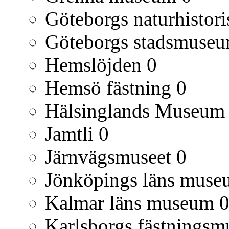
Göteborgs naturhisto
Göteborgs stadsmuse
Hemslöjden
0
Hemsö fästning
0
Hälsinglands Museum
Jamtli
0
Järnvägsmuseet
0
Jönköpings läns muse
Kalmar läns museum
Karlsborgs fästnings