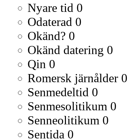
Nyare tid
0
Odaterad
0
Okänd?
0
Okänd datering
0
Qin
0
Romersk järnålder
0
Senmedeltid
0
Senmesolitikum
0
Senneolitikum
0
Sentida
0