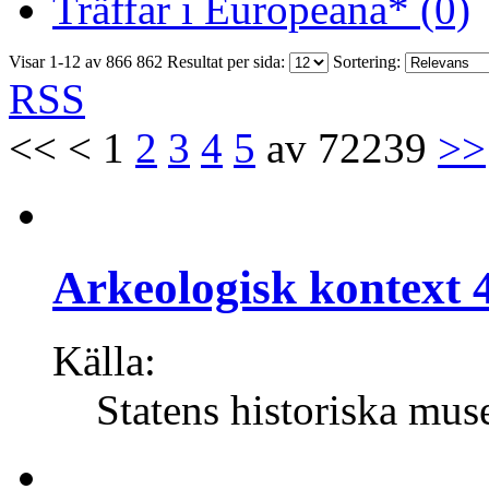
Träffar i Europeana* (0)
Visar 1-12 av 866 862
Resultat per sida:
Sortering:
RSS
<<
<
1
2
3
4
5
av 72239
>>
Arkeologisk kontext 4
Källa:
Statens historiska mus