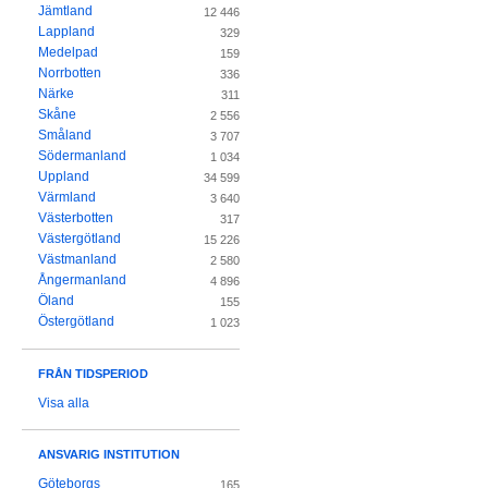
Jämtland
12 446
Lappland
329
Medelpad
159
Norrbotten
336
Närke
311
Skåne
2 556
Småland
3 707
Södermanland
1 034
Uppland
34 599
Värmland
3 640
Västerbotten
317
Västergötland
15 226
Västmanland
2 580
Ångermanland
4 896
Öland
155
Östergötland
1 023
FRÅN TIDSPERIOD
Visa alla
ANSVARIG INSTITUTION
Göteborgs
165