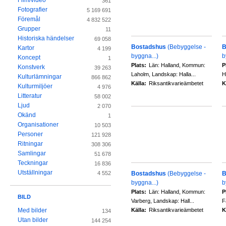
Film/video
361
Fotografier
5 169 691
Föremål
4 832 522
Grupper
11
Historiska händelser
69 058
Bostadshus
(Bebyggelse -
B
Kartor
4 199
byggna...)
b
Koncept
1
Plats:
Län: Halland, Kommun:
P
Konstverk
39 263
Laholm, Landskap: Halla...
H
Kulturlämningar
866 862
Källa:
Riksantikvarieämbetet
K
Kulturmiljöer
4 976
Litteratur
58 002
Ljud
2 070
Okänd
1
Organisationer
10 503
Personer
121 928
Ritningar
308 306
Samlingar
51 678
Teckningar
16 836
Utställningar
Bostadshus
(Bebyggelse -
B
4 552
byggna...)
b
Plats:
Län: Halland, Kommun:
P
BILD
Varberg, Landskap: Hall...
F
Källa:
Riksantikvarieämbetet
K
Med bilder
134
Utan bilder
144 254