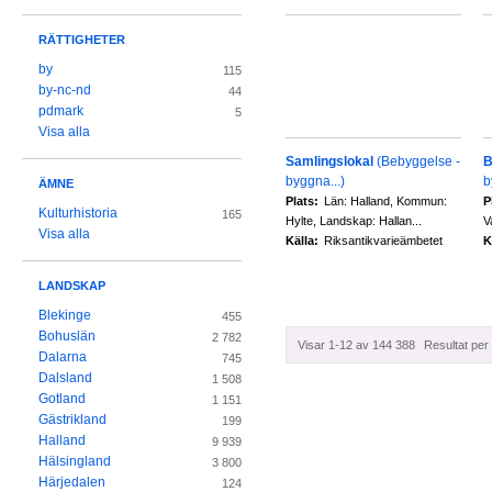
RÄTTIGHETER
by
115
by-nc-nd
44
pdmark
5
Visa alla
Samlingslokal
(Bebyggelse -
B
byggna...)
b
ÄMNE
Plats:
Län: Halland, Kommun:
P
Kulturhistoria
165
Hylte, Landskap: Hallan...
V
Visa alla
Källa:
Riksantikvarieämbetet
K
LANDSKAP
Blekinge
455
Bohuslän
2 782
Visar 1-12 av 144 388
Resultat per 
Dalarna
745
Dalsland
1 508
Gotland
1 151
Gästrikland
199
Halland
9 939
Hälsingland
3 800
Härjedalen
124