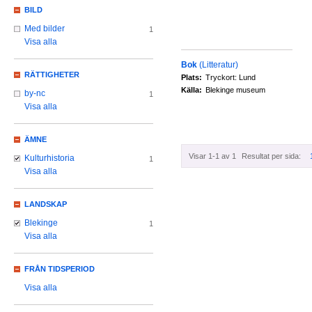
BILD
Med bilder
1
Visa alla
Bok
(Litteratur)
RÄTTIGHETER
Plats:
Tryckort: Lund
Källa:
Blekinge museum
by-nc
1
Visa alla
ÄMNE
Visar 1-1 av 1
Resultat per sida:
Kulturhistoria
1
Visa alla
LANDSKAP
Blekinge
1
Visa alla
FRÅN TIDSPERIOD
Visa alla