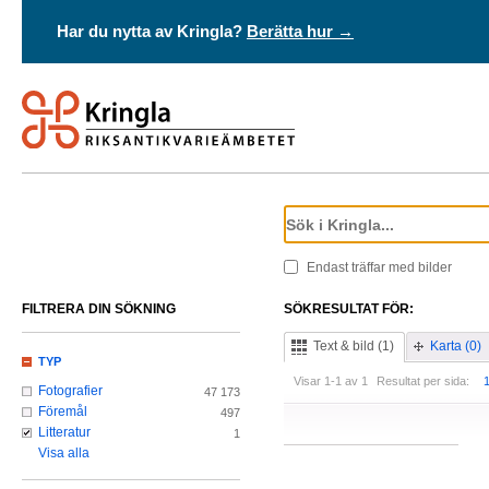
Har du nytta av Kringla?
Berätta hur →
Endast träffar med bilder
FILTRERA DIN SÖKNING
SÖKRESULTAT FÖR:
Text & bild (1)
Karta (0)
TYP
Visar 1-1 av 1
Resultat per sida:
Fotografier
47 173
Föremål
497
Litteratur
1
Visa alla