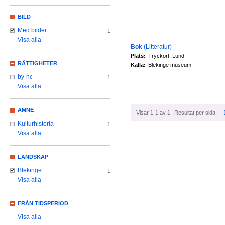
BILD
Med bilder
1
Visa alla
Bok
(Litteratur)
Plats:
Tryckort: Lund
RÄTTIGHETER
Källa:
Blekinge museum
by-nc
1
Visa alla
ÄMNE
Visar 1-1 av 1
Resultat per sida:
Kulturhistoria
1
Visa alla
LANDSKAP
Blekinge
1
Visa alla
FRÅN TIDSPERIOD
Visa alla