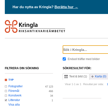
Har du nytta av Kringla?
Berätta hur →
Endast träffar med bilder
FILTRERA DIN SÖKNING
SÖKRESULTAT FÖR:
Text & bild (1)
Karta (0)
TYP
Visar 1-1 av 1
Resultat per sida:
Fotografier
47 123
Föremål
466
Konstverk
34
Litteratur
1
Visa alla