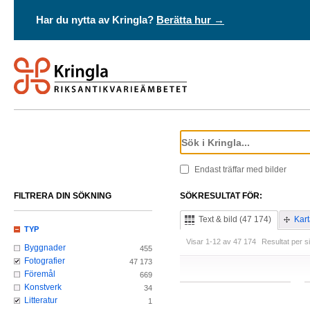
Har du nytta av Kringla?
Berätta hur →
Endast träffar med bilder
FILTRERA DIN SÖKNING
SÖKRESULTAT FÖR:
Text & bild (47 174)
Kart
TYP
Visar 1-12 av 47 174
Resultat per s
Byggnader
455
Fotografier
47 173
Föremål
669
Konstverk
34
Litteratur
1