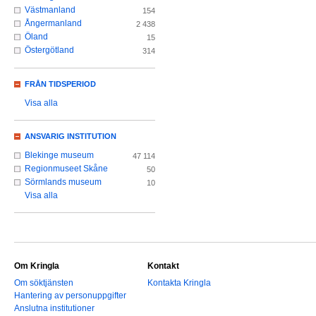
Västmanland
154
Ångermanland
2 438
Öland
15
Östergötland
314
FRÅN TIDSPERIOD
Visa alla
ANSVARIG INSTITUTION
Blekinge museum
47 114
Regionmuseet Skåne
50
Sörmlands museum
10
Visa alla
Om Kringla
Kontakt
Om söktjänsten
Kontakta Kringla
Hantering av personuppgifter
Anslutna institutioner