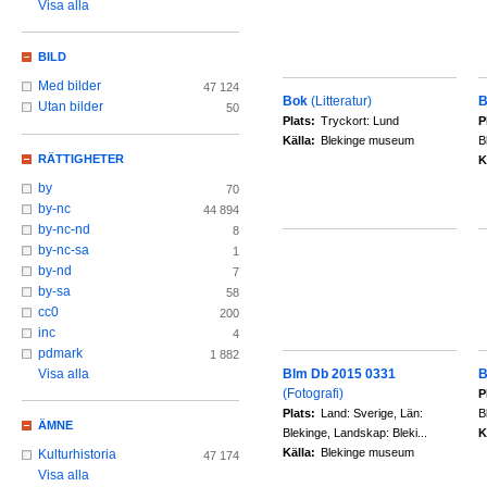
Visa alla
BILD
Med bilder
47 124
Bok
(Litteratur)
B
Utan bilder
50
Plats:
Tryckort: Lund
P
Källa:
Blekinge museum
B
RÄTTIGHETER
K
by
70
by-nc
44 894
by-nc-nd
8
by-nc-sa
1
by-nd
7
by-sa
58
cc0
200
inc
4
pdmark
1 882
Blm Db 2015 0331
B
Visa alla
(Fotografi)
P
Plats:
Land: Sverige, Län:
B
ÄMNE
Blekinge, Landskap: Bleki...
K
Källa:
Blekinge museum
Kulturhistoria
47 174
Visa alla