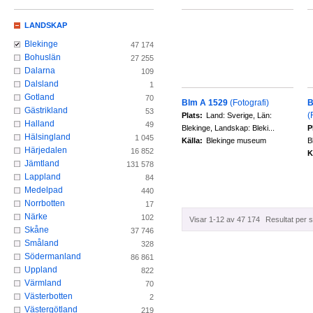
LANDSKAP
Blekinge
47 174
Bohuslän
27 255
Dalarna
109
Dalsland
1
Gotland
70
Blm A 1529
(Fotografi)
B
Gästrikland
53
(
Plats:
Land: Sverige, Län:
Halland
49
Blekinge, Landskap: Bleki...
P
Hälsingland
1 045
Källa:
Blekinge museum
B
Härjedalen
16 852
K
Jämtland
131 578
Lappland
84
Medelpad
440
Norrbotten
17
Närke
102
Visar 1-12 av 47 174
Resultat per s
Skåne
37 746
Småland
328
Södermanland
86 861
Uppland
822
Värmland
70
Västerbotten
2
Västergötland
219