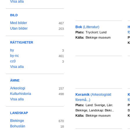
Visa alla
BILD
Med bilder
467
Bok
(Litteratur)
H
Utan bilder
203
fö
Plats:
Tryckort: Lund
Källa:
Blekinge museum
P
RÄTTIGHETER
K
by
3
by-nc
461
cc0
3
Visa alla
ÄMNE
Arkeologi
157
Kulturhistoria
498
Keramik
(Arkeologiskt
K
Visa alla
föremå...)
f
Plats:
Land: Sverige, Län:
P
Blekinge, Landskap: Bleki...
B
LANDSKAP
Källa:
Blekinge museum
K
Blekinge
670
Bohuslän
18