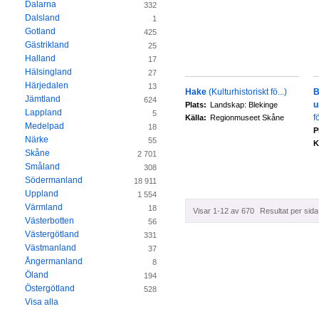
Dalarna
332
Dalsland
1
Gotland
425
Gästrikland
25
Halland
17
Hälsingland
27
Härjedalen
13
Hake
(Kulturhistoriskt fö...)
B
Jämtland
624
u
Plats:
Landskap: Blekinge
Lappland
5
fö
Källa:
Regionmuseet Skåne
Medelpad
18
P
Närke
55
K
Skåne
2 701
Småland
308
Södermanland
18 911
Uppland
1 554
Värmland
18
Visar 1-12 av 670
Resultat per sida
Västerbotten
56
Västergötland
331
Västmanland
37
Ångermanland
8
Öland
194
Östergötland
528
Visa alla