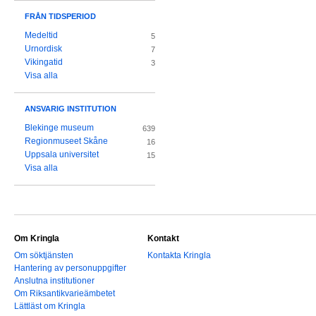
FRÅN TIDSPERIOD
Medeltid
5
Urnordisk
7
Vikingatid
3
Visa alla
ANSVARIG INSTITUTION
Blekinge museum
639
Regionmuseet Skåne
16
Uppsala universitet
15
Visa alla
Om Kringla
Kontakt
Om söktjänsten
Kontakta Kringla
Hantering av personuppgifter
Anslutna institutioner
Om Riksantikvarieämbetet
Lättläst om Kringla