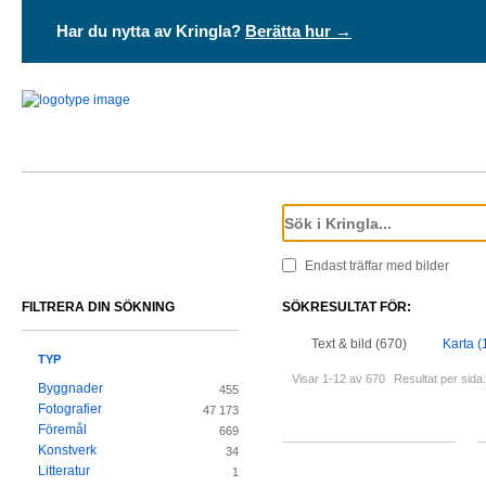
Har du nytta av Kringla?
Berätta hur →
Endast träffar med bilder
FILTRERA DIN SÖKNING
SÖKRESULTAT FÖR:
Text & bild (670)
Karta (
TYP
Visar 1-12 av 670
Resultat per sida:
Byggnader
455
Fotografier
47 173
Föremål
669
Konstverk
34
Litteratur
1