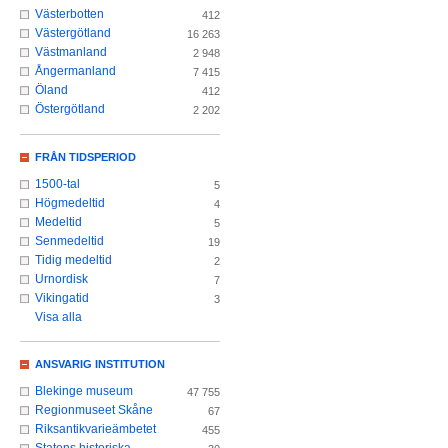
Västerbotten
412
Västergötland
16 263
Västmanland
2 948
Ångermanland
7 415
Öland
412
Östergötland
2 202
FRÅN TIDSPERIOD
1500-tal
5
Högmedeltid
4
Medeltid
5
Senmedeltid
19
Tidig medeltid
2
Urnordisk
7
Vikingatid
3
Visa alla
ANSVARIG INSTITUTION
Blekinge museum
47 755
Regionmuseet Skåne
67
Riksantikvarieämbetet
455