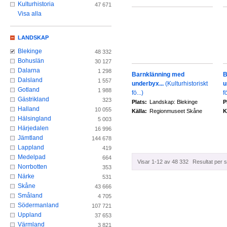
Kulturhistoria
47 671
Visa alla
LANDSKAP
Blekinge
48 332
Bohuslän
30 127
Dalarna
1 298
Barnklänning med
B
Dalsland
1 557
underbyx...
(Kulturhistoriskt
u
Gotland
1 988
fö...)
fö
Gästrikland
323
Plats:
Landskap: Blekinge
P
Halland
10 055
Källa:
Regionmuseet Skåne
K
Hälsingland
5 003
Härjedalen
16 996
Jämtland
144 678
Lappland
419
Medelpad
664
Visar 1-12 av 48 332
Resultat per s
Norrbotten
353
Närke
531
Skåne
43 666
Småland
4 705
Södermanland
107 721
Uppland
37 653
Värmland
3 821