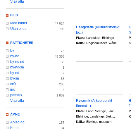
Visa alla
BILD
Med bilder
47 624
Hängkläde
(Kulturhistoriskt
F
Utan bilder
708
fö...)
(
Plats:
Landskap: Blekinge
P
RÄTTIGHETER
Källa:
Regionmuseet Skåne
K
by
73
by-nc
45 358
by-nc-nd
38
by-nc-sa
1
by-nd
7
by-sa
58
cc0
203
inc
4
pdmark
1 882
Keramik
(Arkeologiskt
H
Visa alla
föremå...)
fö
Plats:
Land: Sverige, Län:
P
ÄMNE
Blekinge, Landskap: Bleki...
K
Källa:
Blekinge museum
Arkeologi
157
Konst
34