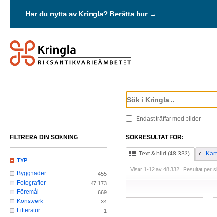
Har du nytta av Kringla?
Berätta hur →
Endast träffar med bilder
FILTRERA DIN SÖKNING
SÖKRESULTAT FÖR:
Text & bild (48 332)
Kart
TYP
Visar 1-12 av 48 332
Resultat per s
Byggnader
455
Fotografier
47 173
Föremål
669
Konstverk
34
Litteratur
1