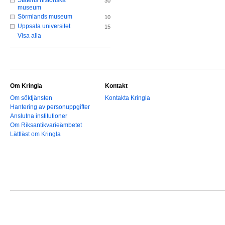
Statens historiska
30
museum
Sörmlands museum
10
Uppsala universitet
15
Visa alla
Om Kringla
Kontakt
Om söktjänsten
Kontakta Kringla
Hantering av personuppgifter
Anslutna institutioner
Om Riksantikvarieämbetet
Lättläst om Kringla