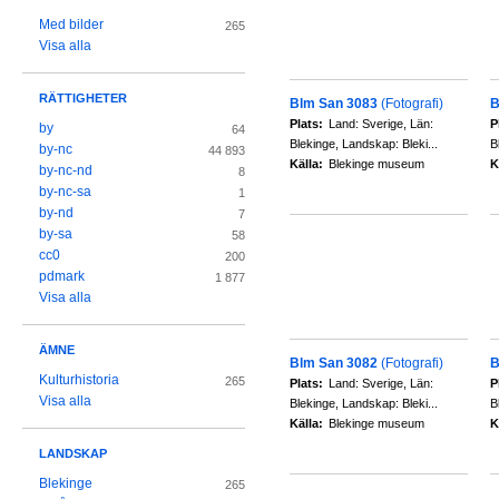
Med bilder
265
Visa alla
RÄTTIGHETER
Blm San 3083
(Fotografi)
B
Plats:
Land: Sverige, Län:
P
by
64
Blekinge, Landskap: Bleki...
B
by-nc
44 893
Källa:
Blekinge museum
K
by-nc-nd
8
by-nc-sa
1
by-nd
7
by-sa
58
cc0
200
pdmark
1 877
Visa alla
ÄMNE
Blm San 3082
(Fotografi)
B
Kulturhistoria
265
Plats:
Land: Sverige, Län:
P
Visa alla
Blekinge, Landskap: Bleki...
B
Källa:
Blekinge museum
K
LANDSKAP
Blekinge
265