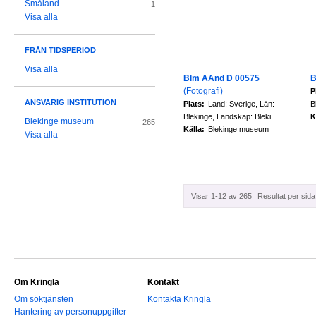
Småland
1
Visa alla
FRÅN TIDSPERIOD
Visa alla
Blm AAnd D 00575
B
(Fotografi)
P
ANSVARIG INSTITUTION
Plats:
Land: Sverige, Län:
B
Blekinge, Landskap: Bleki...
K
Blekinge museum
265
Källa:
Blekinge museum
Visa alla
Visar 1-12 av 265
Resultat per sida
Om Kringla
Kontakt
Om söktjänsten
Kontakta Kringla
Hantering av personuppgifter