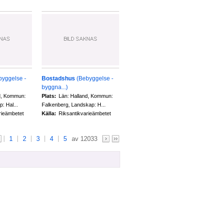
byggelse -
Bostadshus
(Bebyggelse -
byggna...)
d, Kommun:
Plats:
Län: Halland, Kommun:
: Hal...
Falkenberg, Landskap: H...
rieämbetet
Källa:
Riksantikvarieämbetet
1
2
3
4
5
av 12033