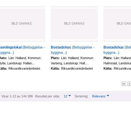
Samlingslokal
(Bebyggelse -
Bostadshus
(Bebyggelse -
Bostadshus
(Be
yggna...)
byggna...)
byggna...)
lats:
Län: Halland, Kommun:
Plats:
Län: Halland, Kommun:
Plats:
Län: Hallan
ylte, Landskap: Hallan...
Varberg, Landskap: Hall...
Halmstad, Landskap
älla:
Riksantikvarieämbetet
Källa:
Riksantikvarieämbetet
Källa:
Riksantikva
Visar 1-12 av 144 388
Resultat per sida:
12
Sortering:
Relevans