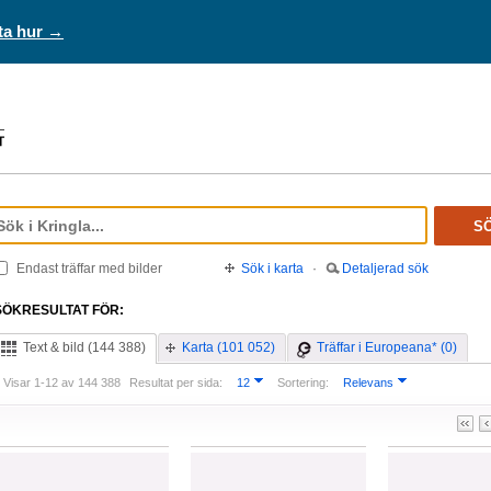
ta hur →
S
Endast träffar med bilder
Sök i karta
·
Detaljerad sök
SÖKRESULTAT FÖR:
Text & bild (144 388)
Karta (101 052)
Träffar i Europeana* (0)
Visar 1-12 av 144 388
Resultat per sida:
12
Sortering:
Relevans