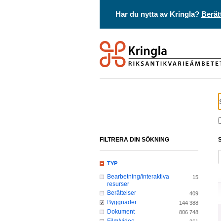
Har du nytta av Kringla?
Berät
FILTRERA DIN SÖKNING
TYP
Bearbetning/interaktiva
15
resurser
Berättelser
409
Byggnader
144 388
Dokument
806 748