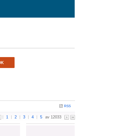
ÖK
RSS
1
2
3
4
5
av 12033