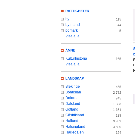
RÄTTIGHETER
by
115
by-nc-nd
44
pdmark
5
Visa alla
ÄMNE
b
Kulturhistoria
165
P
Visa alla
H
K
LANDSKAP
Blekinge
455
Bohuslän
2 782
Dalarna
745
Dalsland
1 508
Gotland
1 151
Gästrikland
199
Halland
9 939
Hälsingland
3 800
Härjedalen
124