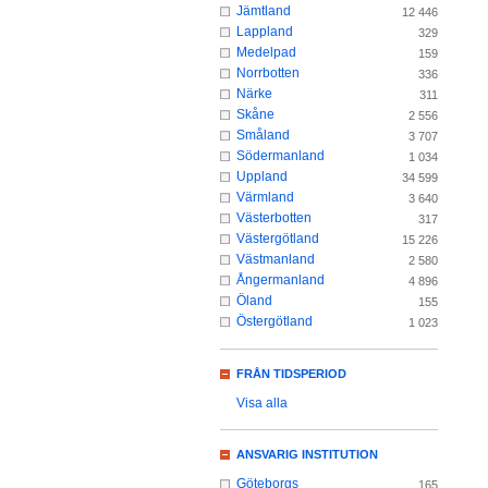
Jämtland
12 446
Lappland
329
Medelpad
159
Norrbotten
336
Närke
311
Skåne
2 556
Småland
3 707
Södermanland
1 034
Uppland
34 599
Värmland
3 640
Västerbotten
317
Västergötland
15 226
Västmanland
2 580
Ångermanland
4 896
Öland
155
Östergötland
1 023
FRÅN TIDSPERIOD
Visa alla
ANSVARIG INSTITUTION
Göteborgs
165