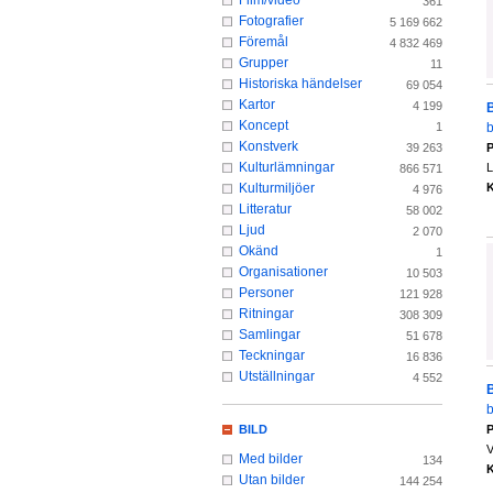
Film/video
361
Fotografier
5 169 662
Föremål
4 832 469
Grupper
11
Historiska händelser
69 054
Kartor
4 199
Koncept
b
1
Konstverk
P
39 263
Kulturlämningar
L
866 571
K
Kulturmiljöer
4 976
Litteratur
58 002
Ljud
2 070
Okänd
1
Organisationer
10 503
Personer
121 928
Ritningar
308 309
Samlingar
51 678
Teckningar
16 836
Utställningar
4 552
b
P
BILD
V
Med bilder
134
K
Utan bilder
144 254