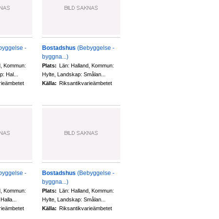
byggelse -
Bostadshus
(Bebyggelse -
byggna...)
d, Kommun:
Plats:
Län: Halland, Kommun:
: Hal...
Hylte, Landskap: Smålan...
rieämbetet
Källa:
Riksantikvarieämbetet
byggelse -
Bostadshus
(Bebyggelse -
byggna...)
d, Kommun:
Plats:
Län: Halland, Kommun:
alla...
Hylte, Landskap: Smålan...
rieämbetet
Källa:
Riksantikvarieämbetet