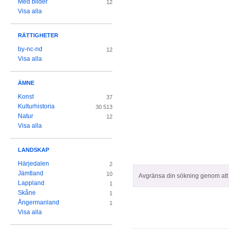
Med bilder
12
Visa alla
RÄTTIGHETER
by-nc-nd
12
Visa alla
ÄMNE
Konst
37
Kulturhistoria
30 513
Natur
12
Visa alla
LANDSKAP
Härjedalen
2
Jämtland
10
Avgränsa din sökning genom att z
Lappland
1
Skåne
1
Ångermanland
1
Visa alla