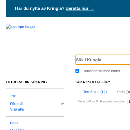
Har du nytta av Kringla?
Berätta hur →
Endast träffar med bilder
FILTRERA DIN SÖKNING
SÖKRESULTAT FÖR:
Text & bild (12)
Karta (0)
TYP
Visar 1-0 av 0
Resultat per sida:
Föremål
12
Visa alla
BILD