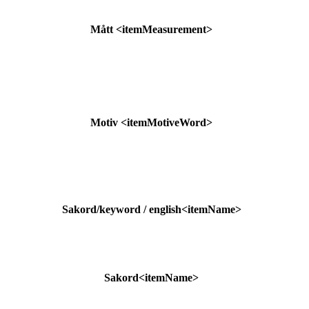
Mått
<itemMeasurement>
Motiv
<itemMotiveWord>
Sakord/keyword / english
<itemName>
Sakord
<itemName>