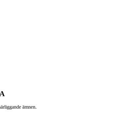
IA
 närliggande ämnen.