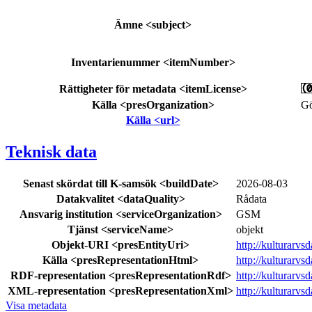
Ämne
<subject>
Inventarienummer
<itemNumber>
Rättigheter för metadata
<itemLicense>
Källa
<presOrganization>
Gö
Källa
<url>
Teknisk data
Senast skördat till K-samsök
<buildDate>
2026-08-03
Datakvalitet
<dataQuality>
Rådata
Ansvarig institution
<serviceOrganization>
GSM
Tjänst
<serviceName>
objekt
Objekt-URI
<presEntityUri>
http://kulturarv
Källa
<presRepresentationHtml>
http://kulturarv
RDF-representation
<presRepresentationRdf>
http://kulturarv
XML-representation
<presRepresentationXml>
http://kulturarv
Visa metadata