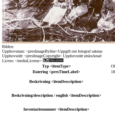
Bilden:
Upphovsman:
<presImageByline>
Uppgift om fotograf saknas
Upphovsrätt:
<presImageCopyright>
Upphovsrätt utslocknad
Licens:
<mediaLicense>
Typ
<itemType>
Ob
Datering
<presTimeLabel>
18
Beskrivning
<itemDescription>
Beskrivning/description / english
<itemDescription>
Inventarienummer
<itemDescription>