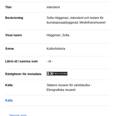
Titel
intendent
Beskrivning
Sofia Häggman, intendent och ledare för
kunskapsuppbyggnad, Medelhavsmuseet.
Visat namn
Häggman, Sofia
Ämne
Kulturhistoria
Libris-id / samma som
- id -
Rättigheter för metadata
Källa
Statens museer för världskultur -
Etnografiska museet
Källa
Teknisk data