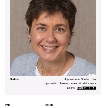
Bilden:
Upphovsman:
Sandin, Tony
Upphovsrätt:
Statens museer för världskultur
Licens:
Typ
Person