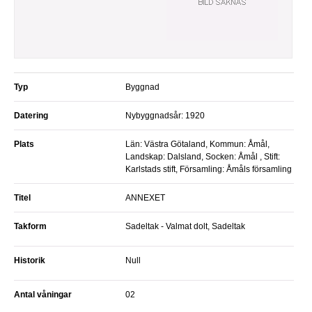
Typ
Byggnad
Datering
Nybyggnadsår: 1920
Plats
Län: Västra Götaland, Kommun: Åmål,
Landskap: Dalsland, Socken: Åmål , Stift:
Karlstads stift, Församling: Åmåls församling
Titel
ANNEXET
Takform
Sadeltak - Valmat dolt, Sadeltak
Historik
null
Antal våningar
02