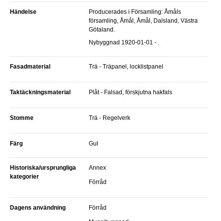
Händelse
Producerades i Församling: Åmåls
församling, Åmål, Åmål, Dalsland, Västra
Götaland.
Nybyggnad 1920-01-01 - .
Fasadmaterial
Trä - Träpanel, locklistpanel
Taktäckningsmaterial
Plåt - Falsad, förskjutna hakfals
Stomme
Trä - Regelverk
Färg
Gul
Historiska/ursprungliga
Annex
kategorier
Förråd
Dagens användning
Förråd